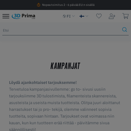
Nopea toimitus 2 - 6 päivää EU:n sisällä
FI
KAMPANJAT
Löydä ajankohtaiset tarjouksemme!
Tervetuloa kampanjasivullemme: go to- sivusi uusiin
tarjouksiimme 3D tulostimista, filamenteista skannereista,
asusteista ja useista muista tuotteista. Olitpa juuri aloittanut
harrastukset tai jo pro- tekijä, olemme valinneet sopivia
tuotteita, sopivaan hintaan. Tarjoukset ovat voimassa niin
kauan, kun kun tuotteen erää riittää - päivitämme sivua
säännöllisesti!