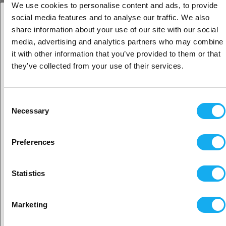
We use cookies to personalise content and ads, to provide
social media features and to analyse our traffic. We also
share information about your use of our site with our social
Oletko yritys- vai yksityisasiakas?
media, advertising and analytics partners who may combine
it with other information that you’ve provided to them or that
Yritysasiakas
they’ve collected from your use of their services.
Yksityisasiakas
Consent
Necessary
Selection
Sijaitisi näyttäisi olevan
Yhdysvallat
Preferences
Kyllä, jatka
Statistics
Valitse toinen maa
Marketing