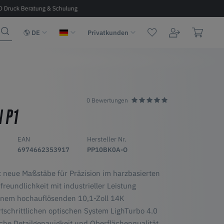
D Druck Beratung & Schulung
Kostenloser Versand ab 100 € in D, A, 
DE
Privatkunden
0 Bewertungen
 P1
EAN
Hersteller Nr.
6974662353917
PP10BK0A-O
 neue Maßstäbe für Präzision im harzbasierten
reundlichkeit mit industrieller Leistung
einem hochauflösenden 10,1-Zoll 14K
chrittlichen optischen System LighTurbo 4.0
iche Detailgenauigkeit und Oberflächenqualität.