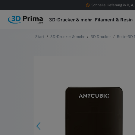
ostenloser Versand ab 100 € in D, A, CH & EU
Schnelle Lieferung in D, A
3D-Drucker & mehr
Filament & Resin
3D-Drucker & mehr
3D Drucker
Resin-3D 