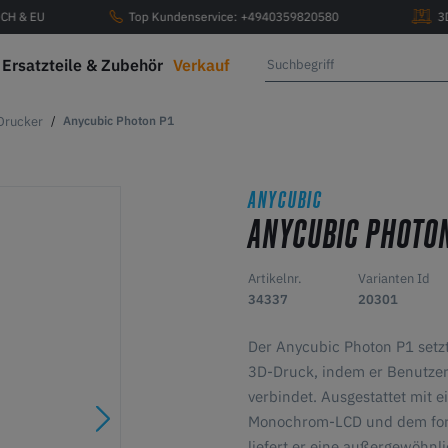
, CH & EU
Top Kundenservice: +4940359820580
3
Ersatzteile & Zubehör
Verkauf
Drucker
Anycubic Photon P1
ANYCUBIC
ANYCUBIC PHOTON
Artikelnr.
Varianten Id
34337
20301
Der Anycubic Photon P1 setzt
3D-Druck, indem er Benutzerf
verbindet. Ausgestattet mit 
Monochrom-LCD und dem forts
liefert er eine außergewöhnl