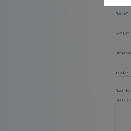
Name*
E-Mail*
Untern
Telefon
Nachric