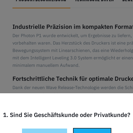
Industrielle Präzision im kompakten Forma
Der Photon P1 wurde entwickelt, um Ergebnisse zu liefern,
vorbehalten waren. Das Herzstück des Druckers ist eine prä
Bewegungssystem mit Linearschienen, das eine Wiederhol
mit dem Intelligent Leveling 3.0 System ermöglicht er einen
minimalem manuellem Aufwand.
Fortschrittliche Technik für optimale Druck
Dank der neuen Wave Release-Technologie werden die Sch
getrennt, was die Erfolgsquote erheblich steigert. Dies ist
sehr filigranen Modellen. Darüber hinaus sorgt das LighTur
Lichtverteilung über das gesamte Bauvolumen, wodurch opt
1. Sind Sie Geschäftskunde oder Privatkunde?
Intelligente Temperaturkontrolle und Han
Um eine maximale Erfolgsrate zu gewährleisten, verfügt der