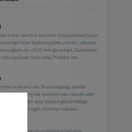
t
 die früher deutlich teureren Industriemaschinen
zisionsgefräste Stahlbauplatte und ein robustes
genauigkeit von ±0,01 mm garantiert. Zusammen
 reibungslosen Start jedes Projekts mit
e
ichten während des Druckvorgangs sanfter
 besonders wichtig bei hochviskosen Harzen oder
bo 4.0 System für eine absolut gleichmäßige
ische Verzerrungen eliminiert werden.
dhabung
 Photon P1 über eine intelligent beheizte