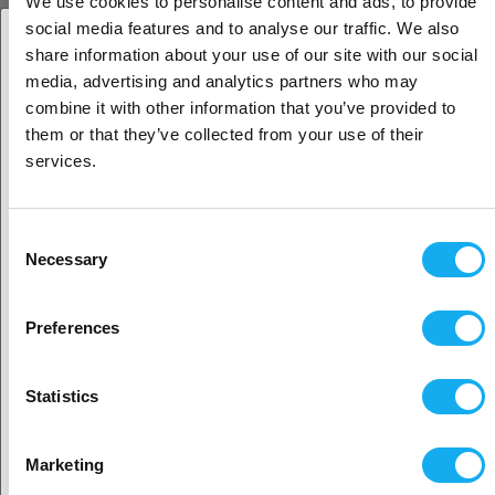
We use cookies to personalise content and ads, to provide
3DXTech ThermaX™ PEKK
social media features and to analyse our traffic. We also
share information about your use of our site with our social
1.75mm
Schwarz
500g
weitere Optionen verfügbar
media, advertising and analytics partners who may
1. Sind Sie Geschäftskunde oder Privatkunde?
combine it with other information that you’ve provided to
189,90
€
them or that they’ve collected from your use of their
Geschäftskunde
(Grundpreis: € 189,90/kilogram)
services.
Auf Lager:
25
Privatkunde
Consent
Necessary
Selection
PrimaSelect Luvocom 3F PEKK
50082 - 1.75mm - 500g - Natural
2. Sieht aus als wären Sie aus
USA
419,00
€
Preferences
Ja, weiter geht’s
(Grundpreis: € 838,00/kilogram)
Auf Lager:
5
Statistics
Nein? Wählen Sie Ihr Land aus!
Marketing