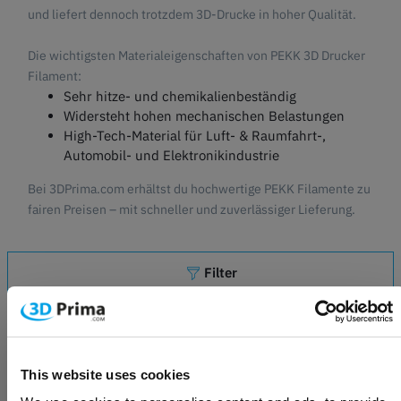
und liefert dennoch trotzdem 3D-Drucke in hoher Qualität.
Die wichtigsten Materialeigenschaften von PEKK 3D Drucker
Filament:
Sehr hitze- und chemikalienbeständig
Widersteht hohen mechanischen Belastungen
High-Tech-Material für Luft- & Raumfahrt-,
Automobil- und Elektronikindustrie
Bei 3DPrima.com erhältst du hochwertige PEKK Filamente zu
fairen Preisen – mit schneller und zuverlässiger Lieferung.
Filter
Anzahl der Artikel: 2
This website uses cookies