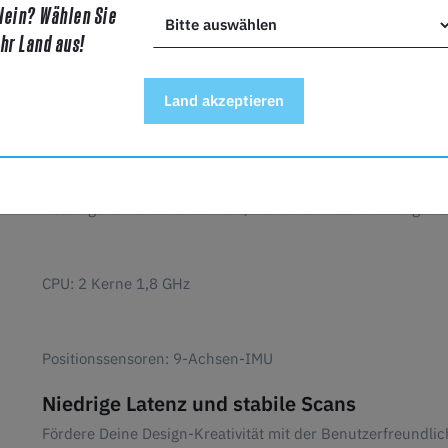
Nein? Wählen Sie
Ihr Land aus!
Land akzeptieren
Verwacklungssichere 9-Achsen-IMU
Beseitige fehlerhafte Rahmen, die durch Erschütterungen
CPU: 2 Kerne 1,8 GHz
Positionssensoren: 9-Achsen-IMU
Niedrige Latenz und stabile Scans
Fördere Deine Design-Kreativität mit der Benutzerfreundlic