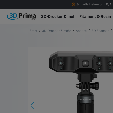
ostenloser Versand ab 100 € in D, A, CH & EU
Schnelle Lieferung in D, A
3D-Drucker & mehr
Filament & Resin
3D-Drucker & mehr
Andere
3D Scanner