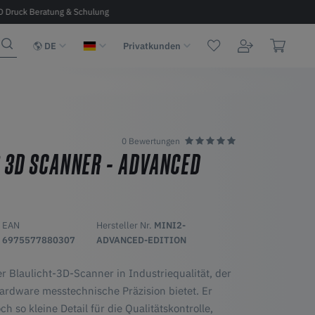
D Druck Beratung & Schulung
Kostenloser Versand ab 100 € in D, A, 
DE
Privatkunden
0 Bewertungen
2 3D SCANNER - ADVANCED
EAN
Hersteller Nr.
MINI2-
6975577880307
ADVANCED-EDITION
r Blaulicht-3D-Scanner in Industriequalität, der
Hardware messtechnische Präzision bietet. Er
h so kleine Detail für die Qualitätskontrolle,