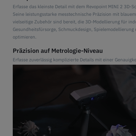
Erfasse das kleinste Detail mit dem Revopoint MINI 2 3D-S
Seine leistungsstarke messtechnische Präzision mit blauem
vielseitige Zubehör sind bereit, die 3D-Modellierung für ind
Gesundheitsfürsorge, Schmuckdesign, Spielemodellierung und
optimieren.
Präzision auf Metrologie-Niveau
Erfasse zuverlässig komplizierte Details mit einer Genauigk