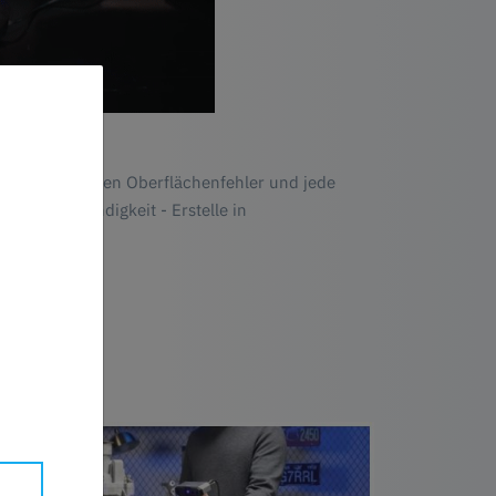
Dimension, jeden Oberflächenfehler und jede
Scangeschwindigkeit - Erstelle in