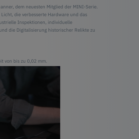
canner, dem neuesten Mitglied der MINI-Serie.
 Licht, die verbesserte Hardware und das
ustrielle Inspektionen, individuelle
 die Digitalisierung historischer Relikte zu
eit von bis zu 0,02 mm.