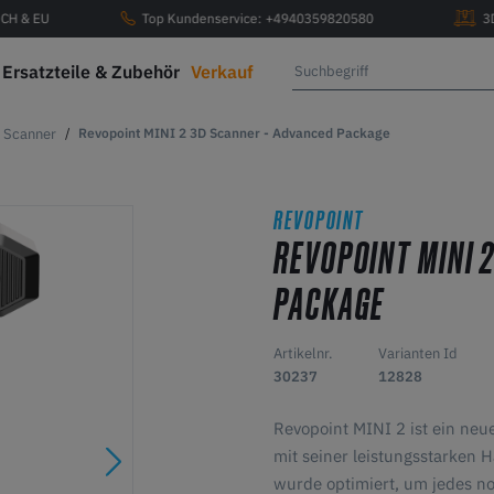
, CH & EU
Top Kundenservice: +4940359820580
3
Ersatzteile & Zubehör
Verkauf
Scanner
Revopoint MINI 2 3D Scanner - Advanced Package
REVOPOINT
REVOPOINT MINI 
PACKAGE
Artikelnr.
Varianten Id
30237
12828
Revopoint MINI 2 ist ein neue
mit seiner leistungsstarken 
wurde optimiert, um jedes noc