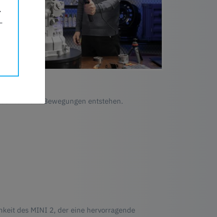
 oder schnelle Bewegungen entstehen.
hkeit des MINI 2, der eine hervorragende