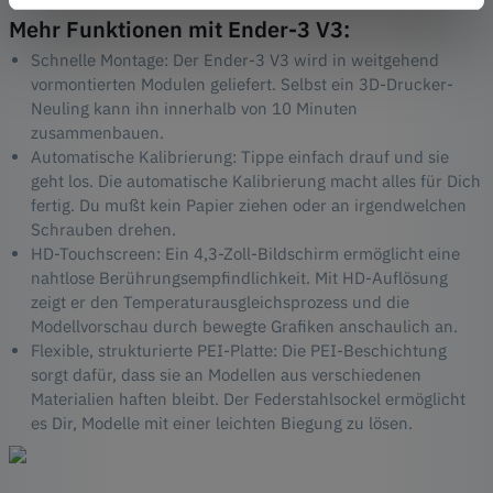
Mehr Funktionen mit Ender-3 V3:
Schnelle Montage: Der Ender-3 V3 wird in weitgehend
vormontierten Modulen geliefert. Selbst ein 3D-Drucker-
Neuling kann ihn innerhalb von 10 Minuten
zusammenbauen.
Automatische Kalibrierung: Tippe einfach drauf und sie
geht los. Die automatische Kalibrierung macht alles für Dich
fertig. Du mußt kein Papier ziehen oder an irgendwelchen
Schrauben drehen.
HD-Touchscreen: Ein 4,3-Zoll-Bildschirm ermöglicht eine
nahtlose Berührungsempfindlichkeit. Mit HD-Auflösung
zeigt er den Temperaturausgleichsprozess und die
Modellvorschau durch bewegte Grafiken anschaulich an.
Flexible, strukturierte PEI-Platte: Die PEI-Beschichtung
sorgt dafür, dass sie an Modellen aus verschiedenen
Materialien haften bleibt. Der Federstahlsockel ermöglicht
es Dir, Modelle mit einer leichten Biegung zu lösen.