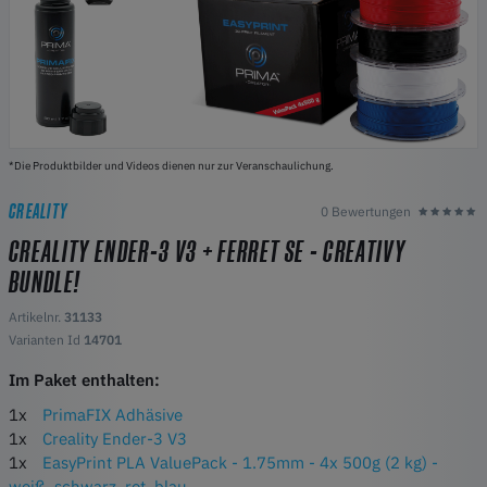
*Die Produktbilder und Videos dienen nur zur Veranschaulichung.
CREALITY
0 Bewertungen
CREALITY ENDER-3 V3 + FERRET SE - CREATIVY
BUNDLE!
Artikelnr.
31133
Varianten Id
14701
Im Paket enthalten:
1x
PrimaFIX Adhäsive
1x
Creality Ender-3 V3
1x
EasyPrint PLA ValuePack - 1.75mm - 4x 500g (2 kg) -
weiß, schwarz, rot, blau