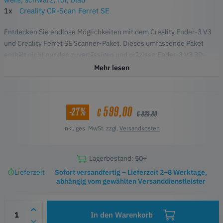
1x
Creality CR-Scan Ferret SE
Entdecken Sie endlose Möglichkeiten mit dem Creality Ender-3 V3
und Creality Ferret SE Scanner-Paket. Dieses umfassende Paket
enthält nicht nur den zuverlässigen und präzisen Ender-3 V3 3D-
Drucker und den fortschrittlichen Ferret SE Scanner, sondern auch
Mehr lesen
EasyPrint-Filament und PrimaFix-Kleber. Egal, ob Sie komplizierte
Modelle drucken oder detaillierte Scans erfassen, dieses Paket
bietet Ihnen alles, was Sie für ein nahtloses 3D-Erstellungserlebnis
599,00
-27%
€
benötigen, und ist sowohl für Anfänger als auch für erfahrene Maker
€ 823,80
perfekt geeignet.
inkl. ges. MwSt. zzgl.
Versandkosten
Lagerbestand:
50+
Lieferzeit
Sofort versandfertig – Lieferzeit 2–8 Werktage,
abhängig vom gewählten Versanddienstleister
In den Warenkorb