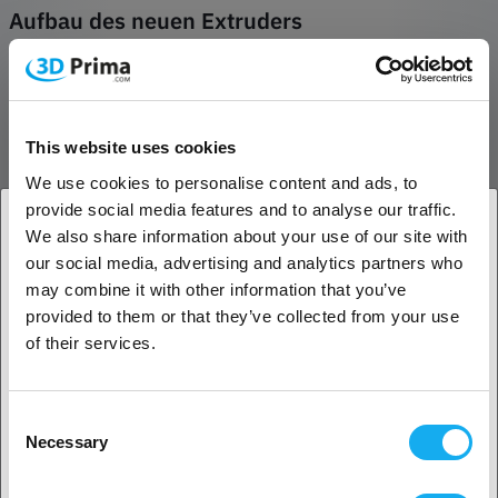
Aufbau des neuen Extruders
Seitliche Feder, die den Halt der Extrusionszahnräder
unterstützt.
Kugelstößel, der den Extruderhebel in seiner Position
verriegelt.
This website uses cookies
Pulvermetallurgie Hebel, schwer zu verformen, halten die
Extrusionskraft.
We use cookies to personalise content and ads, to
provide social media features and to analyse our traffic.
We also share information about your use of our site with
60W Hotend-Heizung, die volle Leistung
our social media, advertising and analytics partners who
1. Sind Sie Geschäftskunde oder Privatkunde?
liefert
may combine it with other information that you’ve
Eine leistungsstarke Keramikheizung umgibt das Hotend. Er kann
provided to them or that they’ve collected from your use
Geschäftskunde
ABS, PETG und andere Hochtemperatur-Filamente im
of their services.
Handumdrehen vollständig schmelzen.
Privatkunde
Tri-Metall "Unicorn" Düse, schnell
Consent
austauschbar
Necessary
Selection
2. Sieht aus als wären Sie aus
USA
Die langlebige Kupferdüse mit Stahlspitze ist mit einer