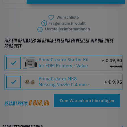
Wunschliste
Fragen zum Produkt
Herstellerinformationen
FÜR EIN OPTIMALES 3D DRUCK-ERLEBNIS EMPFEHLEN WIR DIR DIESE
PRODUKTE
PrimaCreator Starter Kit
+ € 49,90
for FDM Printers - Value
€ 57,60
PrimaCreator MK8
+ € 9,95
Messing Nozzle 0.4 mm -
1 Stk
Zum Warenkorb hinzufügen
€ 658,85
GESAMTPREIS: