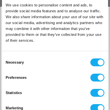
We use cookies to personalise content and ads, to
CreatBot - Heiz-Block L
provide social media features and to analyse our traffic.
We also share information about your use of our site with
Kaufe dir diesen Heitz-Block L für deinen CreatBot.
our social media, advertising and analytics partners who
1. Sind Sie Geschäftskunde oder Privatkunde?
BEWERTUNGEN
may combine it with other information that you’ve
provided to them or that they’ve collected from your use
Geschäftskunde
of their services.
Privatkunde
Consent
Necessary
Selection
FRAGEN ZUM PRODUKT?
2. Sieht aus als wären Sie aus
USA
Preferences
Ja, weiter geht’s
Artikel
Statistics
Nein? Wählen Sie Ihr Land aus!
Marketing