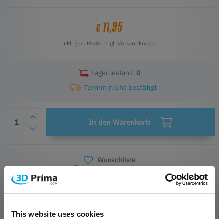
11,95
€
inkl. ges. MwSt. zzgl.
Versandkosten
Lagerbestand:
0
Termin nicht bestätigt
In den Warenkorb
Wunschliste
Fragen zum Produkt
Herstellerinformationen
PRODUKTBESCHREIBUNG
This website uses cookies