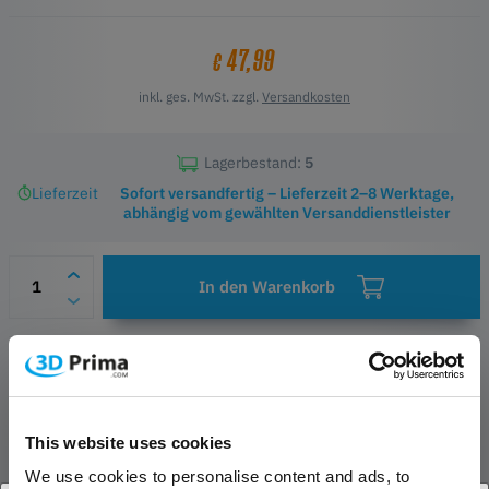
47,99
€
inkl. ges. MwSt. zzgl.
Versandkosten
Lagerbestand:
5
Lieferzeit
Sofort versandfertig – Lieferzeit 2–8 Werktage,
abhängig vom gewählten Versanddienstleister
In den Warenkorb
Wunschliste
Fragen zum Produkt
Herstellerinformationen
This website uses cookies
PRODUKTBESCHREIBUNG
We use cookies to personalise content and ads, to