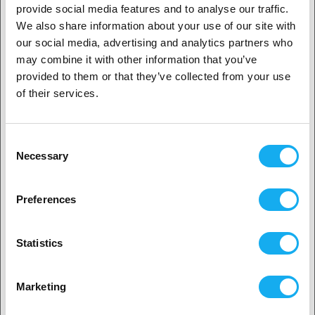
provide social media features and to analyse our traffic.
We also share information about your use of our site with
BEWERTUNGEN
our social media, advertising and analytics partners who
1. Sind Sie Geschäftskunde oder Privatkunde?
may combine it with other information that you’ve
provided to them or that they’ve collected from your use
Geschäftskunde
of their services.
Privatkunde
Consent
FRAGEN ZUM PRODUKT?
Necessary
Selection
2. Sieht aus als wären Sie aus
USA
Preferences
Ja, weiter geht’s
Artikel
Statistics
Nein? Wählen Sie Ihr Land aus!
Marketing
Name*