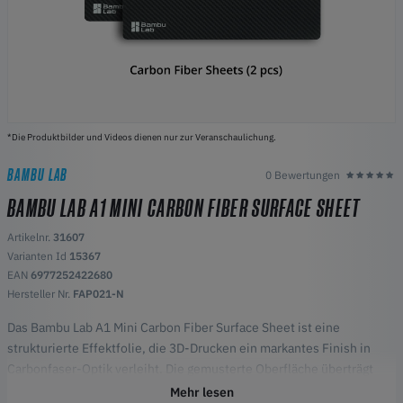
*Die Produktbilder und Videos dienen nur zur Veranschaulichung.
BAMBU LAB
0 Bewertungen
BAMBU LAB A1 MINI CARBON FIBER SURFACE SHEET
Artikelnr.
31607
Varianten Id
15367
EAN
6977252422680
Hersteller Nr.
FAP021-N
Das Bambu Lab A1 Mini Carbon Fiber Surface Sheet ist eine
strukturierte Effektfolie, die 3D-Drucken ein markantes Finish in
Carbonfaser-Optik verleiht. Die gemusterte Oberfläche überträgt
eine dezente Carbonfasertextur auf die erste Schicht und sorgt so
Mehr lesen