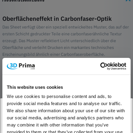
Oberflächeneffekt in Carbonfaser-Optik
Das Sheet verfügt über ein speziell entwickeltes Muster, das auf der
ersten Schicht gedruckter Teile eine carbonfaserähnliche Textur
erzeugt. Das Muster reflektiert Licht unterschiedlich über die
Oberfläche und verleiht Drucken ein markantes technisches
Erscheinungsbild ähnlich einer Carbonfaseroberfläche.
Zuverlässige Haftung der ersten Schicht
Neben dem dekorativen Effekt hilft die strukturierte Oberfläche
dabei, eine stabile Haftung der ersten Schicht zu gewährleisten. Die
This website uses cookies
Oberfläche ermöglicht dem Filament einen guten Halt und reduziert
das Risiko von Ablösungen oder ungleichmäßigen Kanten zu Beginn
We use cookies to personalise content and ads, to
des Drucks.
provide social media features and to analyse our traffic.
We also share information about your use of our site with
Einfache Installation
our social media, advertising and analytics partners who
1. Sind Sie Geschäftskunde oder Privatkunde?
Das Carbon Fiber Surface Sheet ist dafür ausgelegt, auf einer
may combine it with other information that you’ve
kompatiblen Bambu Lab Stahlbauplatte angebracht zu werden. Die
provided to them or that they’ve collected from your use