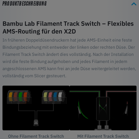
PRODUKTBESCHREIBUNG
Kompatibel mit Bambu Lab X2D
Bambu Lab Filament Track Switch – Flexibles
AMS-Routing für den X2D
In früheren Doppeldüsendruckern hat jede AMS-Einheit eine feste
Bindungsbeziehung mit entweder der linken oder rechten Düse. Der
Filament Track Switch ändert dies vollständig. Nach der Installation
wird die feste Bindung aufgehoben und jedes Filament in jedem
angeschlossenen AMS kann frei an jede Düse weitergeleitet werden,
vollständig vom Slicer gesteuert.
Ohne Filament Track Switch
Mit Filament Track Switch