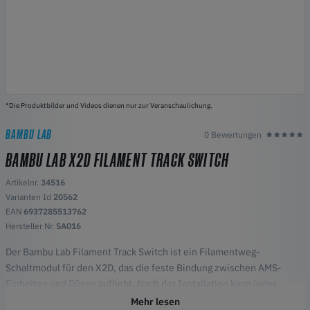
*Die Produktbilder und Videos dienen nur zur Veranschaulichung.
BAMBU LAB
0 Bewertungen
BAMBU LAB X2D FILAMENT TRACK SWITCH
Artikelnr.
34516
Varianten Id
20562
EAN
6937285513762
Hersteller Nr.
SA016
Der Bambu Lab Filament Track Switch ist ein Filamentweg-
Schaltmodul für den X2D, das die feste Bindung zwischen AMS-
Einheiten und Düsen aufhebt. Nach der Installation kann jedes
Filament in jedem angeschlossenen AMS frei an jede Düse — links
Mehr lesen