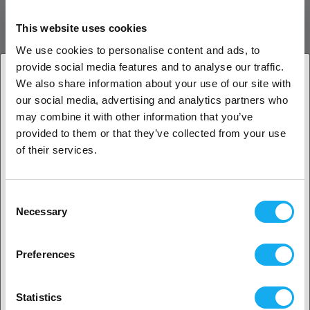
Bitte beachten Sie die
Installationsanleitung für den Filament Track
This website uses cookies
Switch im Bambu Lab Wiki
für Schritt-für-Schritt-Anweisungen.
We use cookies to personalise content and ads, to
provide social media features and to analyse our traffic.
We also share information about your use of our site with
our social media, advertising and analytics partners who
1. Sind Sie Geschäftskunde oder Privatkunde?
may combine it with other information that you’ve
provided to them or that they’ve collected from your use
Geschäftskunde
of their services.
Privatkunde
Consent
Necessary
Selection
2. Sieht aus als wären Sie aus
USA
Wichtige Einschränkungen:
Nach der Installation auf dem X2D kann die
Preferences
Ja, weiter geht’s
Hochpräzisions-Düsenoffset-Kalibrierung nicht
durchgeführt werden. Entfernen Sie den Switch und stellen
Statistics
Sie den Drucker im Originalzustand wieder her, um diese