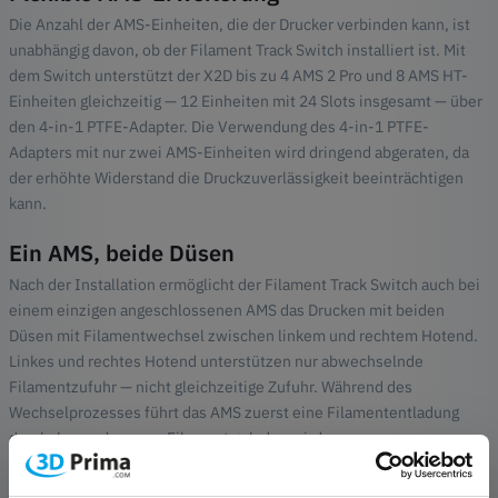
Die Anzahl der AMS-Einheiten, die der Drucker verbinden kann, ist
unabhängig davon, ob der Filament Track Switch installiert ist. Mit
dem Switch unterstützt der X2D bis zu 4 AMS 2 Pro und 8 AMS HT-
Einheiten gleichzeitig — 12 Einheiten mit 24 Slots insgesamt — über
den 4-in-1 PTFE-Adapter. Die Verwendung des 4-in-1 PTFE-
Adapters mit nur zwei AMS-Einheiten wird dringend abgeraten, da
der erhöhte Widerstand die Druckzuverlässigkeit beeinträchtigen
kann.
Ein AMS, beide Düsen
Nach der Installation ermöglicht der Filament Track Switch auch bei
einem einzigen angeschlossenen AMS das Drucken mit beiden
Düsen mit Filamentwechsel zwischen linkem und rechtem Hotend.
Linkes und rechtes Hotend unterstützen nur abwechselnde
Filamentzufuhr — nicht gleichzeitige Zufuhr. Während des
Wechselprozesses führt das AMS zuerst eine Filamententladung
durch, bevor das neue Filament geladen wird.
Installation