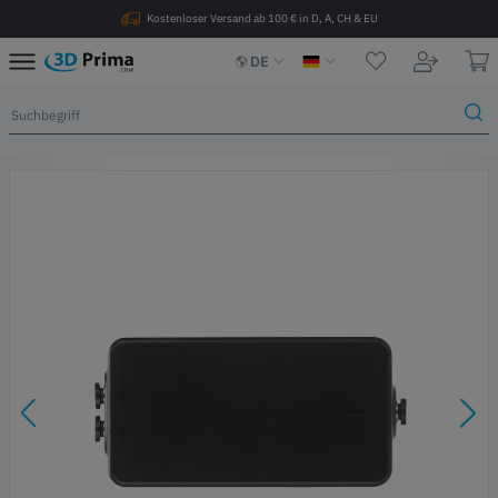
Kostenloser Versand ab 100 € in D, A, CH & EU
DE