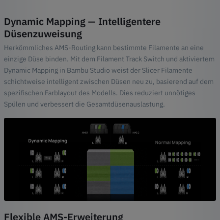
Dynamic Mapping — Intelligentere
Düsenzuweisung
Herkömmliches AMS-Routing kann bestimmte Filamente an eine
einzige Düse binden. Mit dem Filament Track Switch und aktiviertem
Dynamic Mapping in Bambu Studio weist der Slicer Filamente
schichtweise intelligent zwischen Düsen neu zu, basierend auf dem
spezifischen Farblayout des Modells. Dies reduziert unnötiges
Spülen und verbessert die Gesamtdüsenauslastung.
Flexible AMS-Erweiterung