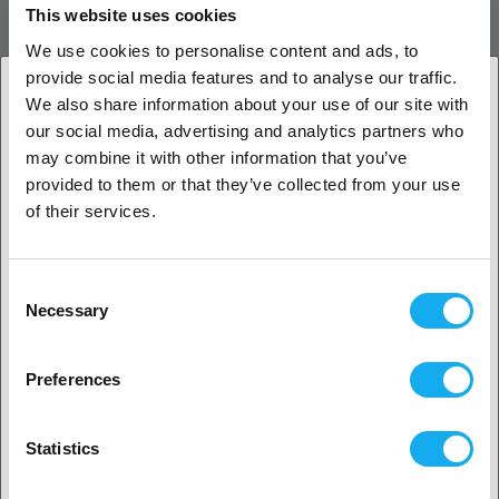
This website uses cookies
Außerdem verfügt er über ein praktisches Daumenrad, mit dem der
Benutzer den Druck des Filaments auf die Antriebsräder des
We use cookies to personalise content and ads, to
Extruders manuell einstellen kann, um optimalen Halt und Leistung
provide social media features and to analyse our traffic.
zu gewährleisten.
We also share information about your use of our site with
our social media, advertising and analytics partners who
1. Sind Sie Geschäftskunde oder Privatkunde?
Der Terminator Extruder ist mit einer Reihe von 3D-Druckern
may combine it with other information that you’ve
kompatibel und kann bei den meisten Modellen problemlos
provided to them or that they’ve collected from your use
Geschäftskunde
installiert werden. Das leichte Design des Extruders sorgt dafür, dass
of their services.
er den 3D-Drucker nicht übermäßig belastet und somit auch den
Rahmen des Druckers entlastet.
Privatkunde
Consent
Warum Terminator?
Necessary
Selection
Vorderseitige Installation:
Ein unverwechselbarer Look, der
2. Sieht aus als wären Sie aus
USA
Ihren Drucker aufwertet.
Preferences
DIY Logo-Panel mit RGB:
Geben Sie Ihrem Extruder eine
Ja, weiter geht’s
große Ästhetik und Einzigartigkeit.
Bondtech CHT-Düse:
Langlebig und höhere Durchflussrate
Statistics
Zwei Zahnradvorschub und einstellbare Spannung:
7:1
Getriebeübersetzung, 7,5kg max. Extrusionskraft, sanfterer
Nein? Wählen Sie Ihr Land aus!