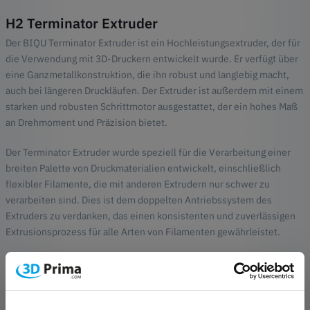
H2 Terminator Extruder
Der BIQU Terminator Extruder ist ein Hochleistungsextruder, der für
die Verwendung mit 3D-Druckern entwickelt wurde. Er verfügt über
eine Ganzmetallkonstruktion, die ihn robust und langlebig macht,
auch bei längeren Druckläufen. Der Extruder ist außerdem mit einem
starken und robusten Schrittmotor ausgestattet, der ein hohes Maß
an Drehmoment und Präzision bietet.
Der Terminator Extruder wurde speziell für die Verarbeitung einer
breiten Palette von Druckmaterialien entwickelt, einschließlich
flexibler Filamente, die mit anderen Extrudern nur schwer zu
verarbeiten sind. Dies ist dem doppelten Antriebssystem des
Extruders zu verdanken, das einen konsistenten und zuverlässigen
Extrusionsprozess für alle Arten von Filamenten gewährleistet.
Eines der herausragenden Merkmale des BIQU Terminator Extruders
ist sein benutzerfreundliches Design. Der Extruder wurde für eine
schnelle und einfache Installation konzipiert, was ihn sowohl für
Anfänger als auch für erfahrene Benutzer zu einer guten Wahl macht.