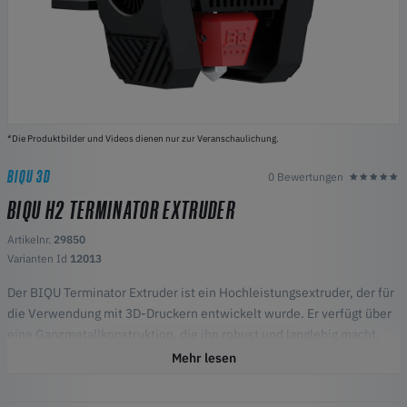
*Die Produktbilder und Videos dienen nur zur Veranschaulichung.
BIQU 3D
0 Bewertungen
BIQU H2 TERMINATOR EXTRUDER
Artikelnr.
29850
Varianten Id
12013
Der BIQU Terminator Extruder ist ein Hochleistungsextruder, der für
die Verwendung mit 3D-Druckern entwickelt wurde. Er verfügt über
eine Ganzmetallkonstruktion, die ihn robust und langlebig macht,
auch bei längeren Druckläufen. Der Extruder ist außerdem mit einem
Mehr lesen
starken und robusten Schrittmotor ausgestattet, der ein hohes Maß
an Drehmoment und Präzision bietet.