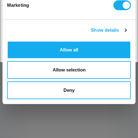
Vorschub.
Marketing
Effiziente Wärmeableitung:
2pcs Teil Kühlung Fans + 1pc
Wärmebremse Fan.
Schnellspannhebel:
Einfaches Steuern des Ein- und
Auslaufs der Fäden.
Show details
Land akzeptieren
Allow all
Allow selection
Deny
BEWERTUNGEN