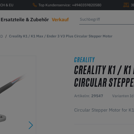
, CH & EU
Top Kundenservice: +4940359820580
3
Ersatzteile & Zubehör
Verkauf
3D
Creality K1 / K1 Max / Ender 3 V3 Plus Circular Stepper Motor
CREALITY
CREALITY K1 / K1
CIRCULAR STEPP
Artikelnr.
29547
Varianten I
Circular Stepper Motor for K