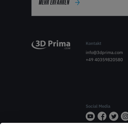
MEHR ERFAHREN
Kontakt
info@3dprima.com
+49 40359820580
Social Media