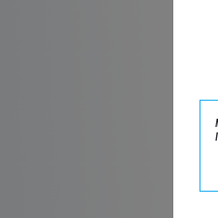
Name*
E-Mail*
Untern
Telefon
Nachric