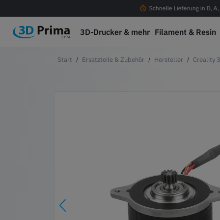
ostenloser Versand ab 100 € in D, A, CH & EU
Schnelle Lieferung in D, A
3D-Drucker & mehr
Filament & Resin
Ersatzteile & Zubehör
Hersteller
Creality 