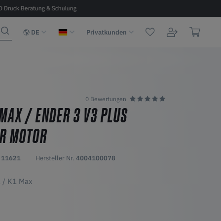
D Druck Beratung & Schulung
Kostenloser Versand ab 100 € in D, A, 
DE
Privatkunden
0 Bewertungen
 MAX / ENDER 3 V3 PLUS
ER MOTOR
d
11621
Hersteller Nr.
4004100078
1 / K1 Max