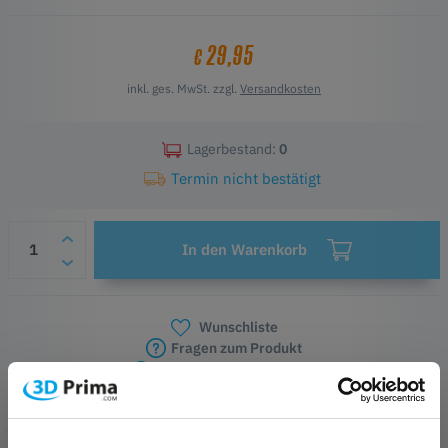
gleichbleibende Druckqualität und langfristige Zuverlässigkeit.
29,95
€
Wichtige Merkmale
Original Creality Bauplattensatz
inkl. ges. MwSt. zzgl.
Versandkosten
Kompatibel mit Creality Sermoon D3
Federstahlplatte mit PEI-Beschichtung
Starke Haftung und einfaches Modellablösen
Lagerbestand:
0
Langlebige und flexible Konstruktion
Termin nicht bestätigt
Unterstützt gleichbleibende Druckqualität
In den Warenkorb
Wunschliste
Fragen zum Produkt
Herstellerinformationen
PRODUKTBESCHREIBUNG