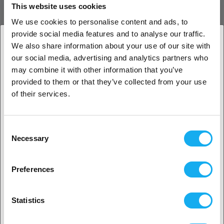
This website uses cookies
Das Creality Sermoon D3 PEI Spring Steel Plate Kit ist eine originale
We use cookies to personalise content and ads, to
Bauplattform für den Sermoon D3. Mit einer Federstahlbasis und
provide social media features and to analyse our traffic.
PEI-Beschichtung bietet es starke Haftung für viele Materialien und
We also share information about your use of our site with
ermöglicht eine einfache Modellentfernung nach dem Druck.
Langlebig und flexibel sorgt es für gleichbleibende Druckqualität.
our social media, advertising and analytics partners who
1. Sind Sie Geschäftskunde oder Privatkunde?
may combine it with other information that you’ve
BEWERTUNGEN
provided to them or that they’ve collected from your use
Geschäftskunde
of their services.
Privatkunde
Consent
Necessary
Selection
2. Sieht aus als wären Sie aus
USA
FRAGEN ZUM PRODUKT?
Preferences
Ja, weiter geht’s
Statistics
Artikel
Nein? Wählen Sie Ihr Land aus!