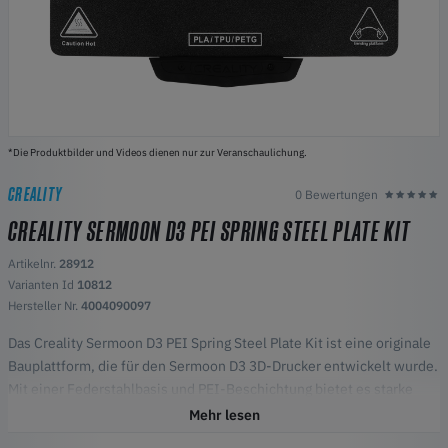
*Die Produktbilder und Videos dienen nur zur Veranschaulichung.
CREALITY
0 Bewertungen
CREALITY SERMOON D3 PEI SPRING STEEL PLATE KIT
Artikelnr.
28912
Varianten Id
10812
Hersteller Nr.
4004090097
Das Creality Sermoon D3 PEI Spring Steel Plate Kit ist eine originale
Bauplattform, die für den Sermoon D3 3D-Drucker entwickelt wurde.
Mit einer Federstahlbasis und PEI-Beschichtung bietet es starke
Haftung für viele Materialien und ermöglicht ein einfaches Entfernen
Mehr lesen
der Modelle nach dem Druck. Langlebig und flexibel gewährleistet es