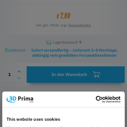
7,99
€
inkl. ges. MwSt. zzgl.
Versandkosten
Lagerbestand:
9
Lieferzeit
Sofort versandfertig – Lieferzeit 2–8 Werktage,
abhängig vom gewählten Versanddienstleister
In den Warenkorb
Wunschliste
Fragen zum Produkt
Herstellerinformationen
This website uses cookies
PRODUKTBESCHREIBUNG