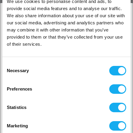
We use cookies to personalise content and ads, to
provide social media features and to analyse our traffic.
5015 Blower Fan for Sermoon D3 Pro
We also share information about your use of our site with
our social media, advertising and analytics partners who
BEWERTUNGEN
1. Sind Sie Geschäftskunde oder Privatkunde?
may combine it with other information that you’ve
provided to them or that they’ve collected from your use
Geschäftskunde
of their services.
Privatkunde
Consent
Necessary
FRAGEN ZUM PRODUKT?
Selection
2. Sieht aus als wären Sie aus
USA
Preferences
Ja, weiter geht’s
Artikel
Statistics
Nein? Wählen Sie Ihr Land aus!
Marketing