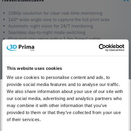
1080p resolution for clear real-time monitoring
160° wide-angle view to capture the full print area
Automatic night vision for 24/7 monitoring
Seamless day-to-night mode switching
Plug-and-play setup with a 1.5m Type-C cable
Real-Time Monitoring
The 1080p resolution and 160° wide-angle lens provide a clear and
detailed view of your 3D prints as they progress. Whether you're
This website uses cookies
nearby or checking remotely, you’ll always have full visibility to catch
We use cookies to personalise content and ads, to
any potential issues early.
provide social media features and to analyse our traffic.
We also share information about your use of our site with
Night Vision for 24/7 Surveillance
our social media, advertising and analytics partners who
1. Sind Sie Geschäftskunde oder Privatkunde?
When the lights go down, the camera automatically switches to
may combine it with other information that you’ve
infrared mode using its 850nm IR light. This ensures sharp and
provided to them or that they’ve collected from your use
detailed images even in low-light conditions, so you can monitor
Geschäftskunde
of their services.
your prints at any time without interruptions.