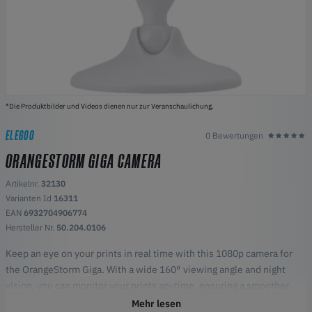
*Die Produktbilder und Videos dienen nur zur Veranschaulichung.
ELEGOO
0 Bewertungen
ORANGESTORM GIGA CAMERA
Artikelnr.
32130
Varianten Id
16311
EAN
6932704906774
Hersteller Nr.
50.204.0106
Keep an eye on your prints in real time with this 1080p camera for
the OrangeStorm Giga. With a wide 160° viewing angle and night
vision, you can monitor your prints anytime, ensuring a smoother
and more reliable printing process. Simple to install and easy to use,
Mehr lesen