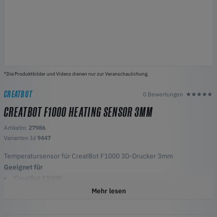
*Die Produktbilder und Videos dienen nur zur Veranschaulichung.
CREATBOT
0 Bewertungen
CREATBOT F1000 HEATING SENSOR 3MM
Artikelnr.
27986
Varianten Id
9447
Temperatursensor für CreatBot F1000 3D-Drucker 3mm
Geeignet für
CreatBot F1000
CreatBot D1000 mit altem Hotend
Mehr lesen
CreatBot D600 Pro2 mit altem Hotend
Kabellänge 45mm