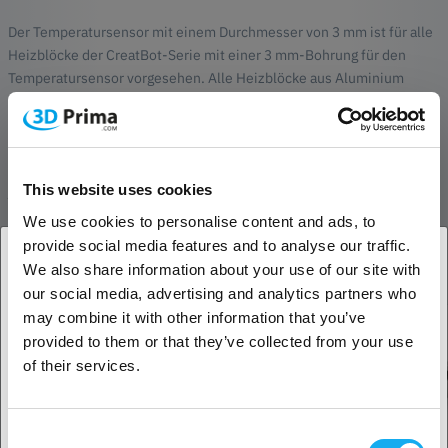
Der Temperatursensor mit einem Durchmesser von 3 mm ist für alle
Heizblöcke der CreatBot-Serie mit einer 3 mm-Bohrung für den
Temperatursensor vorgesehen. Alle Heizblöcke aus Aluminium
(Silber) und Messing (Gold) haben ein 3 mm Loch. Der Sensor ist
nicht kompatibel mit den neuen Heizblöcken, die für einen 4mm-
Sensor ausgelegt sind.
BEWERTUNGEN
This website uses cookies
We use cookies to personalise content and ads, to
provide social media features and to analyse our traffic.
We also share information about your use of our site with
Weitere passende Prdoukte
our social media, advertising and analytics partners who
1. Sind Sie Geschäftskunde oder Privatkunde?
may combine it with other information that you’ve
provided to them or that they’ve collected from your use
Geschäftskunde
of their services.
Privatkunde
Consent