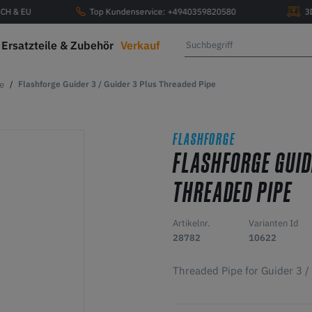
, CH & EU
Top Kundenservice: +4940359820580
3
Ersatzteile & Zubehör
Verkauf
e
Flashforge Guider 3 / Guider 3 Plus Threaded Pipe
FLASHFORGE
FLASHFORGE GUIDE
THREADED PIPE
Artikelnr.
Varianten Id
28782
10622
Threaded Pipe for Guider 3 /