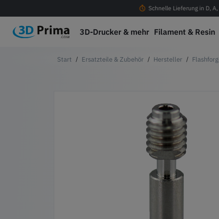
ostenloser Versand ab 100 € in D, A, CH & EU
Schnelle Lieferung in D, A
3D-Drucker & mehr
Filament & Resin
Ersatzteile & Zubehör
Hersteller
Flashforg