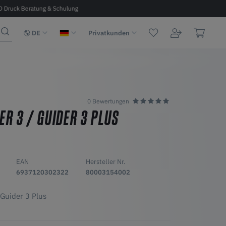
D Druck Beratung & Schulung
Kostenloser Versand ab 100 € in D, A, 
DE
Privatkunden
0 Bewertungen
R 3 / GUIDER 3 PLUS
EAN
Hersteller Nr.
6937120302322
80003154002
 Guider 3 Plus