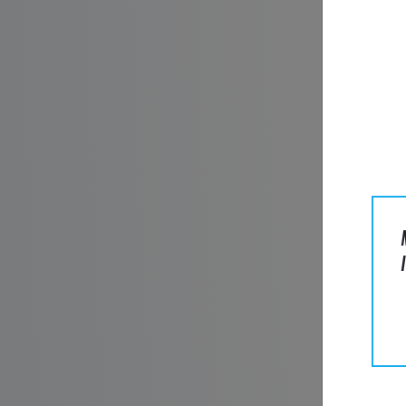
Name*
E-Mail*
Untern
Telefon
Nachric