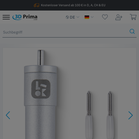
Kostenloser Versand ab 100 € in D, A, CH & EU
DE