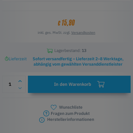
wurden.
Höhepunkte
Enthält eine Feinspitzklinge und einen Klingenhalter
15,90
€
45°-Schneidwinkel für präzise Schnitte auf verschiedenen
Materialien
inkl. ges. MwSt. zzgl.
Versandkosten
Kompatibel mit Papier, Vinyl, Aufklebern, Cardstock und mehr
Nicht kompatibel mit der LOKLiK Crafter Schneidemaschine
Verwendet einen anderen Klingenhalter als die Tiefspitzklingen
Lagerbestand:
13
Ideal für detaillierte Schnitte und komplizierte Designs
Lieferzeit
Sofort versandfertig – Lieferzeit 2–8 Werktage,
abhängig vom gewählten Versanddienstleister
In den Warenkorb
Wunschliste
Fragen zum Produkt
Herstellerinformationen