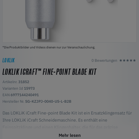
*Die Produktbilder und Videos dienen nur zur Veranschaulichung.
LOKLIK
0 Bewertungen
LOKLIK ICRAFT™ FINE-POINT BLADE KIT
Artikelnr.
31852
Varianten Id
15973
EAN
6977144240491
Hersteller Nr.
SG-KZJPJ-0040-US-L-B2B
Das LOKLiK iCraft Fine-point Blade Kit ist ein Ersatzklingensatz für
Ihre LOKLiK iCraft Schneidemaschine. Es enthält eine
Feinspitzklinge und einen Klingenhalter, die für das präzise
Schneiden von leichten bis mittelschweren Materialien entwickelt
Mehr lesen