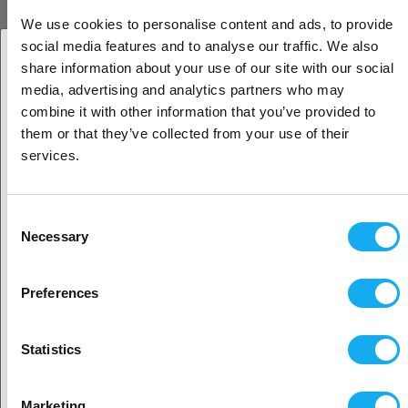
We use cookies to personalise content and ads, to provide
social media features and to analyse our traffic. We also
share information about your use of our site with our social
media, advertising and analytics partners who may
1. Sind Sie Geschäftskunde oder Privatkunde?
combine it with other information that you’ve provided to
them or that they’ve collected from your use of their
Geschäftskunde
services.
WISSENSWERTES UND INSPIRATION
Privatkunde
Consent
Necessary
Selection
3D-Druck: Verfahren, Methoden und Technologien
2. Sieht aus als wären Sie aus
USA
Preferences
MEHR ERFAHREN
Ja, weiter geht’s
Statistics
3D-Druck: Tipps, Tricks & Begriffe – hier klicken!
Nein? Wählen Sie Ihr Land aus!
MEHR ERFAHREN
Marketing