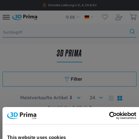
Schnelle Lieferung in D, A, CH & EU
DE
3D PRIMA
Filter
Anzahl der Artikel: 0
This website uses cookies