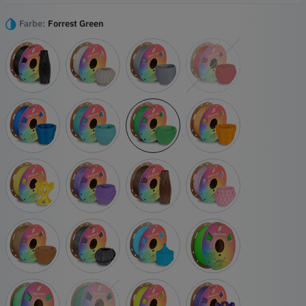
Druckgefühl suchen. Zuvor als PolyTerra PLA bekannt, bietet es die
gleichen hochwertigen Farben und Oberflächen, jetzt unter einem
Farbe:
Forrest Green
einfacheren Namen.
Höhepunkte
Dichte 1,37g/cm
Funktioniert gut mit jedem handelsüblichen 3D-Drucker
Am besten geeignet für Ausdrucke auf neueren Modellen, aber
für ältere Drucker können auch langsamere Geschwindigkeiten
erforderlich sein
Geringfügig abrasiver als Standard-Glanz-PLA
Erwägen Sie eine gehärtete Düse für häufigen Gebrauch
Matte Oberfläche mit glatten, gleichmäßigen Ergebnissen