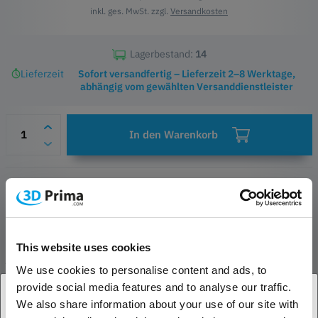
inkl. ges. MwSt. zzgl.
Versandkosten
Lagerbestand:
14
Lieferzeit
Sofort versandfertig – Lieferzeit 2–8 Werktage,
abhängig vom gewählten Versanddienstleister
In den Warenkorb
Wunschliste
Fragen zum Produkt
Herstellerinformationen
This website uses cookies
PRODUKTBESCHREIBUNG
We use cookies to personalise content and ads, to
provide social media features and to analyse our traffic.
Panchroma Matte ist ein einfach zu verwendendes Filament aus
We also share information about your use of our site with