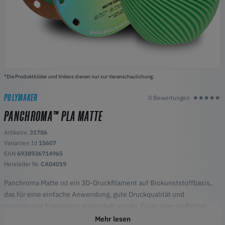
*Die Produktbilder und Videos dienen nur zur Veranschaulichung.
POLYMAKER
0 Bewertungen
PANCHROMA™ PLA MATTE
Artikelnr.
31786
Varianten Id
15607
EAN
6938936714965
Hersteller Nr.
CA04019
Panchroma Matte ist ein 3D-Druckfilament auf Biokunststoffbasis,
das für eine einfache Anwendung, gute Druckqualität und
zuverlässige Ergebnisse entwickelt wurde. Es ist eine großartige
Option für diejenigen, die eine matte Oberfläche und ein glattes
Mehr lesen