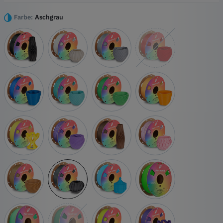
Druckgefühl suchen. Zuvor als PolyTerra PLA bekannt, bietet es die
gleichen hochwertigen Farben und Oberflächen, jetzt unter einem
Farbe:
Aschgrau
einfacheren Namen.
Höhepunkte
Dichte 1,37g/cm
Funktioniert gut mit jedem handelsüblichen 3D-Drucker
Am besten geeignet für Ausdrucke auf neueren Modellen, aber
für ältere Drucker können auch langsamere Geschwindigkeiten
erforderlich sein
Geringfügig abrasiver als Standard-Glanz-PLA
Erwägen Sie eine gehärtete Düse für häufigen Gebrauch
Matte Oberfläche mit glatten, gleichmäßigen Ergebnissen