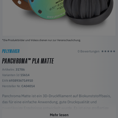
*Die Produktbilder und Videos dienen nur zur Veranschaulichung.
POLYMAKER
0 Bewertungen
PANCHROMA™ PLA MATTE
Artikelnr.
31786
Varianten Id
15614
EAN
6938936714910
Hersteller Nr.
CA04014
Panchroma Matte ist ein 3D-Druckfilament auf Biokunststoffbasis,
das für eine einfache Anwendung, gute Druckqualität und
zuverlässige Ergebnisse entwickelt wurde. Es ist eine großartige
Option für diejenigen, die eine matte Oberfläche und ein glattes
Mehr lesen