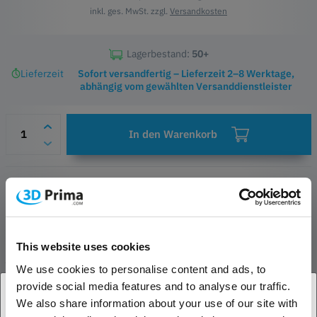
inkl. ges. MwSt. zzgl.
Versandkosten
Lagerbestand:
50+
Lieferzeit
Sofort versandfertig – Lieferzeit 2–8 Werktage,
abhängig vom gewählten Versanddienstleister
In den Warenkorb
Wunschliste
Fragen zum Produkt
Herstellerinformationen
This website uses cookies
PRODUKTBESCHREIBUNG
We use cookies to personalise content and ads, to
provide social media features and to analyse our traffic.
Panchroma Matte ist ein einfach zu verwendendes Filament aus
We also share information about your use of our site with