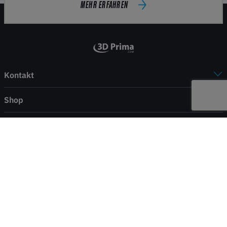
MEHR ERFAHREN
Kontakt
Shop
Mein Konto
Service
Zahlung & Versand
Alle Preise inkl. der gesetzl. MwSt zzgl. Versand
© 2026 Alle Rechte vorbehalten.