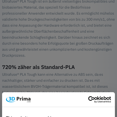
Ultrafuse® PLA Tough ist ein äußerst vielseitiges biokompatibles und
biobasiertes Material, das speziell für die Bedürfnisse
professioneller Anwender entwickelt wurde. Es ermöglicht mühelos
validierte hohe Druckgeschwindigkeiten von bis zu 300 mm/s1, ohne
dass eine Anpassung der Hardware erforderlich ist, und bietet eine
außergewöhnliche Oberflächenbeschaffenheit und eine
beeindruckende Schlagfestigkeit. Darüber hinaus zeichnet es sich
durch eine besonders hohe Erfolgsquote bei großen Druckaufträgen
aus und gewährleistet einen unkomplizierten und kostengünstigen
Druckprozess.
720% zäher als Standard-PLA
Ultrafuse® PLA Tough kann eine Alternative zu ABS sein, da es
nachhaltiger, stärker und einfacher zu drucken ist. Da es mit
wasserlöslichem BVOH-Trägermaterial kompatibel ist, ist dieses
biokompatible Material, das eine beeindruckende Schlagzähigkeit
aufweist - 720 % höher als Standard-PLA - die perfekte Lösung für
den Druck komplexer Geometrien für anspruchsvolle
Großserienanwendungen.