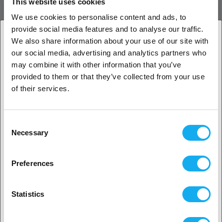
This website uses cookies
Darüber hinaus können Ultrafuse® PLA Tough-Teile durch Tempern in
We use cookies to personalise content and ads, to
einem separaten Prozessschritt verbessert werden, wodurch die
provide social media features and to analyse our traffic.
Zähigkeit um bis zu 230 % und die Hitzebeständigkeit um 257 %
We also share information about your use of our site with
erhöht werden kann.
our social media, advertising and analytics partners who
1. Sind Sie Geschäftskunde oder Privatkunde?
Anwendungsbeispiele
may combine it with other information that you’ve
provided to them or that they’ve collected from your use
Lehren und Vorrichtungen
Geschäftskunde
of their services.
Orthesen und Prothesen
Funktionales Prototyping
Privatkunde
Mit Ultrafuse® PLA Tough Filament erreichst Du eine nachhaltige,
Consent
Necessary
kosten- und zeitsparende Produktion von großen Bauteilen bei
Selection
2. Sieht aus als wären Sie aus
USA
hohen Geschwindigkeiten und gleichzeitig tadelloser
Oberflächenqualität. Bringe Deine Designs und Projekte auf PRO-
Preferences
Niveau mit einem Filament, das hervorragende Leistung,
Ja, weiter geht’s
Zuverlässigkeit und Konsistenz garantiert.
Statistics
Materialeigenschaften
Nein? Wählen Sie Ihr Land aus!
Zugfestigkeit (MPa): 40 (xy), 28 (zx)