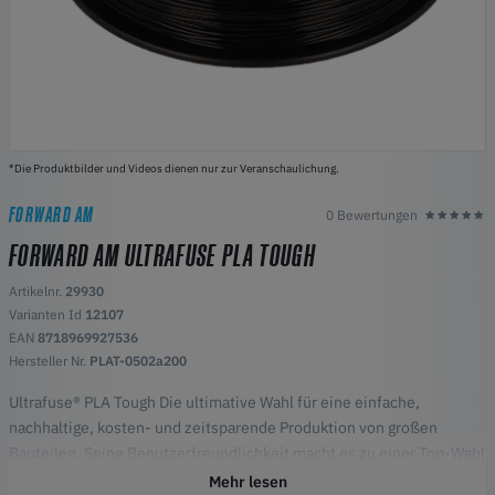
*Die Produktbilder und Videos dienen nur zur Veranschaulichung.
FORWARD AM
0 Bewertungen
FORWARD AM ULTRAFUSE PLA TOUGH
Artikelnr.
29930
Varianten Id
12107
EAN
8718969927536
Hersteller Nr.
PLAT-0502a200
Ultrafuse® PLA Tough Die ultimative Wahl für eine einfache,
nachhaltige, kosten- und zeitsparende Produktion von großen
Bauteilen. Seine Benutzerfreundlichkeit macht es zu einer Top-Wahl
für Anfänger und erfahrene 3D-Druck-Enthusiasten gleichermaßen.
Mehr lesen