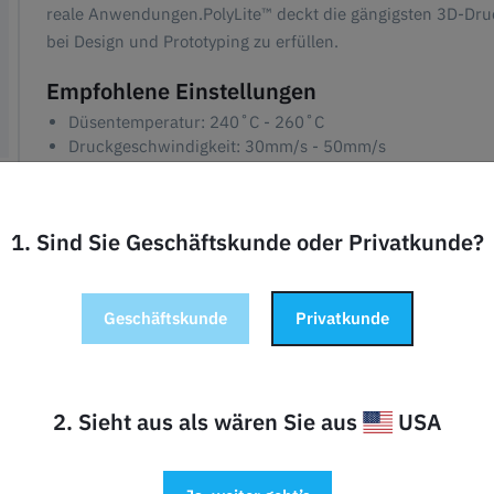
reale Anwendungen.PolyLite™ deckt die gängigsten 3D-Druc
bei Design und Prototyping zu erfüllen.
Empfohlene Einstellungen
Düsentemperatur: 240˚C - 260˚C
Druckgeschwindigkeit: 30mm/s - 50mm/s
Betttemperatur: 75˚C - 95˚C
Bett-Oberfläche: BuildTak® & Magigoo
Kühlgebläse: LOW für bessere Oberflächenqualität | OFF 
1. Sind Sie Geschäftskunde oder Privatkunde?
Hinweis:
Es wird empfohlen, die PolyBox™ zu verwenden, w
dem wiederverschließbaren Beutel aufzubewahren.
Geschäftskunde
Privatkunde
2. Sieht aus als wären Sie aus
USA