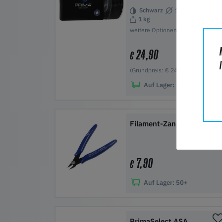
Schwarz
1.75 mm
1 kg
weitere Optionen verfügbar
24,90
€
(Grundpreis: € 24,90/Stück)
Auf Lager:
50+
In den Warenkorb
Filament-Zange
7,90
€
Auf Lager:
50+
In den Warenkorb
PrimaSelect ASA