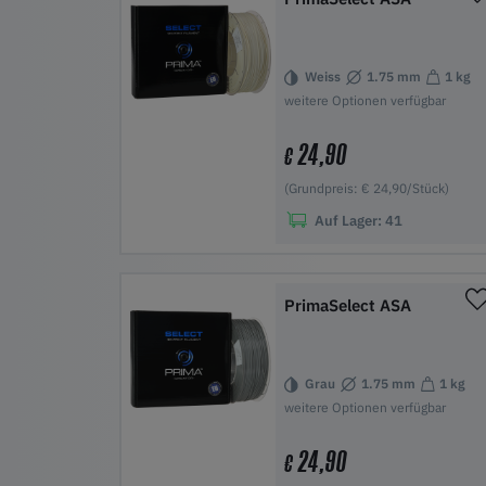
Weiss
1.75 mm
1 kg
weitere Optionen verfügbar
24,90
€
(Grundpreis: € 24,90/Stück)
Auf Lager:
41
In den Warenkorb
PrimaSelect ASA
Grau
1.75 mm
1 kg
weitere Optionen verfügbar
24,90
€