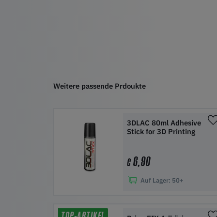
Weitere passende Prdoukte
3DLAC 80ml Adhesive
Stick for 3D Printing
6,90
€
Auf Lager:
50+
In den Warenkorb
TOP-ARTIKEL