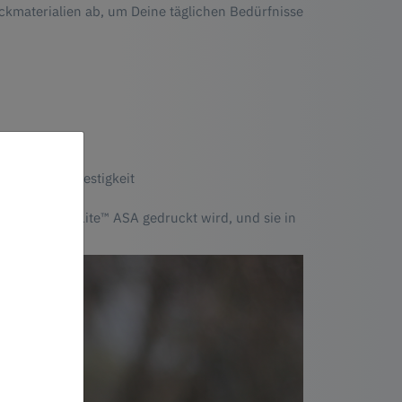
kmaterialien ab, um Deine täglichen Bedürfnisse
für bessere Festigkeit
enn mit PolyLite™ ASA gedruckt wird, und sie in