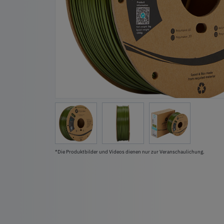
*Die Produktbilder und Videos dienen nur zur Veranschaulichung.