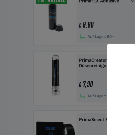
PrimaFIX Adhäsive
9,90
€
Auf Lager:
50+
In den Warenkorb
PrimaCreator
Düsenreinigungsset
7,90
€
Auf Lager:
50+
In den Warenkorb
PrimaSelect ASA