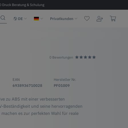
D Druck Beratung & Schulung
Kostenloser Versand ab 100 € in D, A, 
DE
Privatkunden
0 Bewertungen
EAN
Hersteller Nr.
6938936710028
PF01009
tive zu ABS mit einer verbesserten
UV-Beständigkeit und seine hervorragenden
machen es zur perfekten Wahl für reale