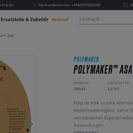
, CH & EU
Top Kundenservice: +4940359820580
3
Ersatzteile & Zubehör
Verkauf
er™ ASA
POLYMAKER
POLYMAKER™ ASA
Artikelnr.
Varianten Id
28543
13783
PolyLite ASA ist eine Alterna
Wetterbeständigkeit. Seine 
mechanischen Eigenschaften 
Anwendungen.
Höhepunkte