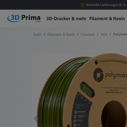
ostenloser Versand ab 100 € in D, A, CH & EU
Schnelle Lieferung in D, A
3D-Drucker & mehr
Filament & Resin
Filament & Resin
Filament
ASA
Polymak