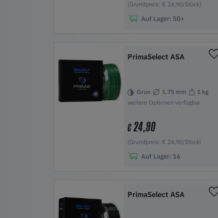
(Grundpreis: € 24,90/Stück)
Auf Lager:
50+
In den Warenkorb
PrimaSelect ASA
Grun
1.75 mm
1 kg
weitere Optionen verfügbar
24,90
€
(Grundpreis: € 24,90/Stück)
Auf Lager:
16
In den Warenkorb
PrimaSelect ASA