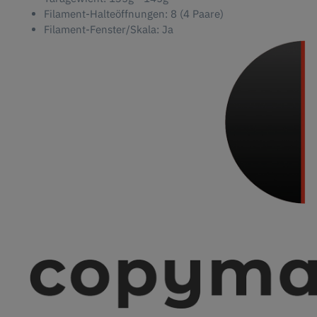
Filament-Halteöffnungen: 8 (4 Paare)
Filament-Fenster/Skala: Ja