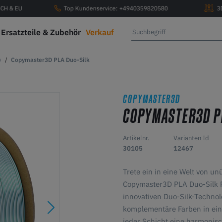
, CH & EU
Top Kundenservice: +4940359820580
3
Ersatzteile & Zubehör
Verkauf
D
Copymaster3D PLA Duo-Silk
COPYMASTER3D
COPYMASTER3D P
Artikelnr.
Varianten Id
30105
12467
Trete ein in eine Welt von un
Copymaster3D PLA Duo-Silk F
innovativen Duo-Silk-Technol
komplementäre Farben in ein
jeder Schicht eine harmonisc