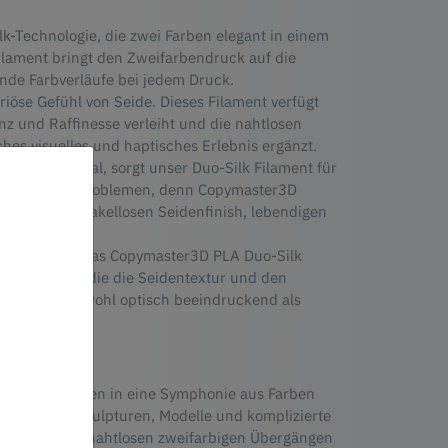
k-Technologie, die zwei Farben elegant in einem
ilament bringt den Zweifarbendruck auf die
lnde Farbverläufe bei jedem Druck.
riöse Gefühl von Seide. Dieses Filament verfügt
nz und Raffinesse verleiht und die nahtlosen
hes visuelles und haptisches Erlebnis ergänzt.
m PLA-Material, sorgt unser Duo-Silk Filament für
äufigen Druckproblemen, denn Copymaster3D
ke mit einem makellosen Seidenfinish, lebendigen
uo-Silk.
03 mm liefert das Copymaster3D PLA Duo-Silk
 Schichtung, die die Seidentextur und den
ine Drucke sowohl optisch beeindruckend als
ischen Visionen in eine Symphonie aus Farben
k Filament. Skulpturen, Modelle und komplizierte
ffinesse und nahtlosen zweifarbigen Übergängen