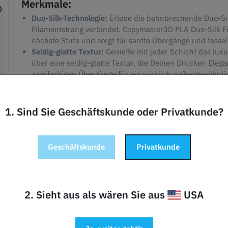
Merkmale:
Duo-Silk-Technologie:
Erlebe die bahnbrechende Duo-Sil
Filamentstrang verbindet. Copymaster3D PLA Duo-Silk F
nächste Stufe und sorgt für sanfte Übergänge und fesse
Seidig-glatte Textur:
Genieße mit jeder Schicht das luxu
über eine seidig-glatte Textur, die Deinen Drucken Elega
zweifarbigen Übergänge für ein wirklich außergewöhnlic
Hochqualitative PLA-Basis:
Hergestellt aus hochwertige
ein nahtloses Druckerlebnis. Verabschiede Dich von h
garantiert eine konsistente, glatte Schichtung für Druc
1. Sind Sie Geschäftskunde oder Privatkunde?
Farben und der einzigartigen zweifarbigen Brillanz von D
Präzision im Detail:
Mit einer engen Toleranz von +/-0,
Filament Präzision bei jedem Druck. Genieße die präzise
Geschäftskunde
Privatkunde
zweifarbigen Effekt maximiert und sicherstellt, dass De
auch strukturell solide sind.
Anwendungen:
2. Sieht aus als wären Sie aus
USA
Künstlerische Meisterwerke:
Verwandele Deine künstler
mit der seidigen Brillanz von Copymaster3D PLA Duo-Sil
Designs erwachen mit einem zusätzlichen Hauch von Ra