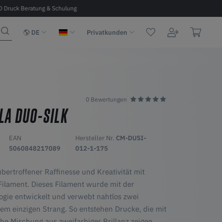
D Druck Beratung & Schulung
Kostenloser Versand ab 100 € in D, A, 
DE
Privatkunden
0 Bewertungen
LA DUO-SILK
EAN
Hersteller Nr.
CM-DUSI-
5060848217089
012-1-175
übertroffener Raffinesse und Kreativität mit
ilament. Dieses Filament wurde mit der
ogie entwickelt und verwebt nahtlos zwei
em einzigen Strang. So entstehen Drucke, die mit
he Mischung aus zweifarbiger Brillanz zeigen.