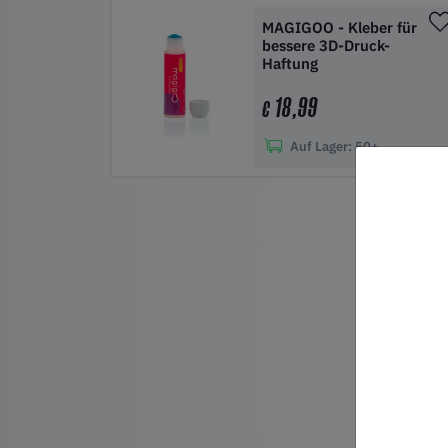
In den Warenkorb
MAGIGOO - Kleber für
bessere 3D-Druck-
Haftung
18,99
€
Auf Lager:
50+
In den Warenkorb