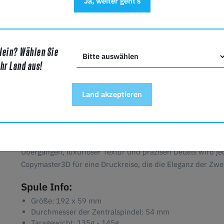
Ja, weiter geht’s
zum Leben.
Funktionale Prototypen mit Stil:
Verbinde Funktionalitä
PLA Duo-Silk Filament kannst Du Prototypen mit einem H
Drucke sind nicht nur effizient, sondern auch optisch au
Nein? Wählen Sie
Innovationen für die Inneneinrichtung:
Erstelle Dekorat
bis hin zu Ornamenten - die seidenglatte Oberfläche und
Ihr Land aus!
Copymaster3D PLA Duo-Silk Filaments verbessern die Äs
Pädagogische Exzellenz:
Ob Du lehrst oder lernst, unser
Bildungsprojekte. Erforsche die Welt der Materialien, F
Land akzeptieren
zweifarbigen Seidenoberfläche.
Erhöhe Dein 3D-Druckerlebnis mit Copymaster3D PLA Duo-Si
zusammenkommen, um wirklich außergewöhnliche Drucke zu
Übergängen, luxuriöser Textur und präzisen Details wird j
Copymaster3D für eine Druckreise, die die Eleganz der Zweif
Spule Info:
Größe: 192 x 59 mm
Durchmesser der Zentralspindel: 54 mm
Taragewicht: 135g - 145g