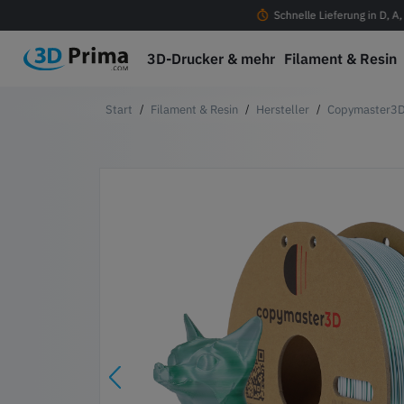
ostenloser Versand ab 100 € in D, A, CH & EU
Schnelle Lieferung in D, A
3D-Drucker & mehr
Filament & Resin
Filament & Resin
Hersteller
Copymaster3