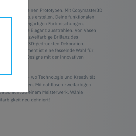
t und Stil in Deinen Prototypen. Mit Copymaster3D
auch von Luxus erstellen. Deine funktionalen
ffällig mit einzigartigen Farbmischungen.
ionsartikel, die Eleganz ausstrahlen. Von Vasen
 die nahtlose zweifarbige Brillanz des
thetik Deiner 3D-gedruckten Dekoration.
 Duo-Silk Filament ist eine fesselnde Wahl für
arben und des Designs mit der innovativen
lk Filament - wo Technologie und Kreativität
 produzieren. Mit nahtlosen zweifarbigen
ede Schicht zu einem Meisterwerk. Wähle
arbigkeit neu definiert!