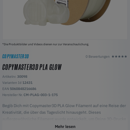
*Die Produktbilder und Videos dienen nur zur Veranschaulichung.
COPYMASTER3D
0 Bewertungen
COPYMASTER3D PLA GLOW
Artikelnr.
30098
Varianten Id
12431
EAN
5060848216686
Hersteller Nr.
CM-PLAG-003-1-175
Begib Dich mit Copymaster3D PLA Glow Filament auf eine Reise der
Kreativität, die über das Tageslicht hinausgeht. Dieses
außergewöhnliche Filament wurde entwickelt, um Deine 3D-Drucke
mit einem ätherischen Leuchten zu versehen und Deine Kreationen
Mehr lesen