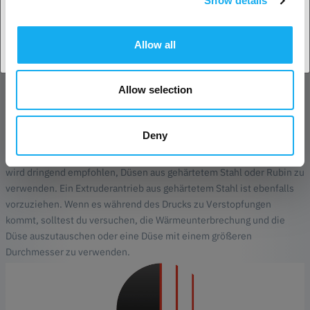
Show details
Land akzeptieren
Spulen Info:
Größe: 192 x 59 mm
Durchmesser der Zentralspindel: 54 mm
Allow all
Taragewicht: 135g - 145g
Filament-Halteöffnungen: 8 (4 Paare)
Filament-Fenster/Skala: Ja
Allow selection
Bitte beachte:
Deny
Glow-in-the-dark-Filament ist sehr abrasiv und kann zu erheblichem
Verschleiß an Düsen und Filamentzuführungssystemen führen. Es
wird dringend empfohlen, Düsen aus gehärtetem Stahl oder Rubin zu
verwenden. Ein Extruderantrieb aus gehärtetem Stahl ist ebenfalls
vorzuziehen. Wenn es während des Drucks zu Verstopfungen
kommt, solltest du versuchen, die Wärmeunterbrechung und die
Düse auszutauschen oder eine Düse mit einem größeren
Durchmesser zu verwenden.