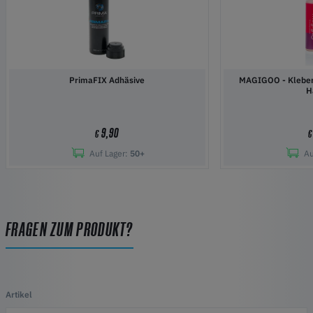
PrimaFIX Adhäsive
MAGIGOO - Kleber 
H
9,90
€
€
Auf Lager:
50+
Au
FRAGEN ZUM PRODUKT?
Artikel