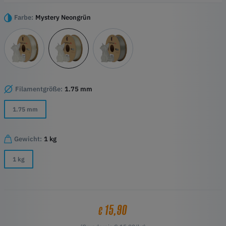
in fesselnde Kunstwerke zu verwandeln, die im Dunkeln leuchten.
Höhepunkte
Farbe:
Mystery Neongrün
Ätherisches Leuchten
Hochwertige PLA-Basis
Verlängerte Leuchtdauer
Präzise Detailarbeit
Filamentgröße:
1.75 mm
1.75 mm
Gewicht:
1 kg
1 kg
15,90
€