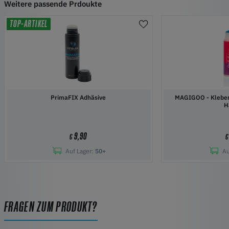
Weitere passende Prdoukte
TOP-ARTIKEL
PrimaFIX Adhäsive
MAGIGOO - Kleber 
H
9,90
€
€
Auf Lager:
50+
Au
FRAGEN ZUM PRODUKT?