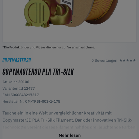
*Die Produktbilder und Videos dienen nur zur Veranschaulichung.
COPYMASTER3D
0 Bewertungen
COPYMASTER3D PLA TRI-SILK
Artikelnr.
30106
Varianten Id
12477
EAN
5060848217317
Hersteller Nr.
CM-TRSI-003-1-175
Tauche ein in eine Welt unvergleichlicher Kreativität mit
Copymaster3D PLA Tri-Silk Filament. Dank der innovativen Tri-Silk-
Technologie vereint dieses Filament nahtlos drei leuchtende Farben
in einem einzigen Strang und ermöglicht es Dir, Drucke zu erstellen,
Mehr lesen