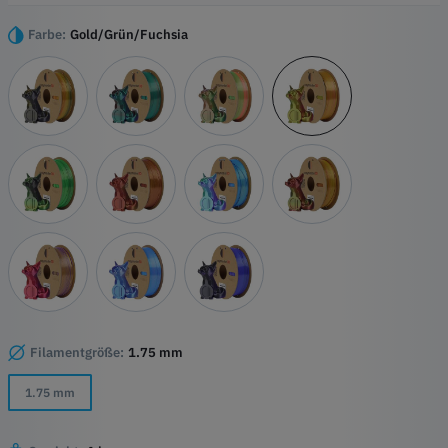
die mit jeder Schicht eine faszinierende Symphonie aus dreifarbiger
Brillanz präsentieren.
Farbe:
Gold/Grün/Fuchsia
Höhepunkte
Tri-Silk-Technologie
Seidig-glatte Textur
Hochwertige PLA-Basis
Präzise Detailarbeit
Filamentgröße:
1.75 mm
1.75 mm