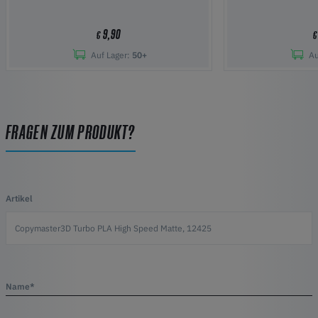
9,90
€
€
Auf Lager:
50+
Au
FRAGEN ZUM PRODUKT?
Artikel
Name*