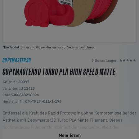
*Die Produktbilder und Videos dienen nur zur Veranschaulichung.
COPYMASTER3D
0 Bewertungen
COPYMASTER3D TURBO PLA HIGH SPEED MATTE
Artikelnr.
30097
Varianten Id
12425
EAN
5060848216594
Hersteller Nr.
CM-TPLM-011-1-175
Entfessel die Kraft des Rapid Prototyping ohne Kompromisse bei der
Ästhetik mit Copymaster3D Turbo PLA Matte Filament. Dieses
hochmoderne Filament kombiniert die Geschwindigkeit des
Turbodrucks mit dem raffinierten Finish einer matten Oberfläche
Mehr lesen