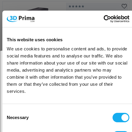
Creality Falcon T1 20W Fiber
Laser Upgrade Kit
1 189,00
€
Voraus. lieferbar ab Sept 08
This website uses cookies
We use cookies to personalise content and ads, to provide
social media features and to analyse our traffic. We also
share information about your use of our site with our social
Creality Falcon T1 40W Diode
Laser Upgrade Kit
media, advertising and analytics partners who may
1. Sind Sie Geschäftskunde oder Privatkunde?
combine it with other information that you’ve provided to
1 519,00
€
them or that they’ve collected from your use of their
Geschäftskunde
Voraus. lieferbar ab Sept 08
services.
Privatkunde
Consent
Creality Falcon T1 20W Diode
Necessary
Selection
Laser Upgrade Kit
2. Sieht aus als wären Sie aus
USA