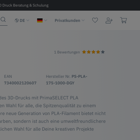
D Druck Beratung & Schulung
Kostenloser Versand ab 100 € in D, A, 
DE
Privatkunden
1 Bewertungen
A
EAN
Hersteller Nr.
PS-PLA-
7340002120607
175-1000-DGY
 des 3D-Drucks mit PrimaSELECT PLA
en Wahl für alle, die Spitzenqualität zu einem
re neue Generation von PLA-Filament bietet nicht
arben, sondern ist auch eine umweltfreundlichere
lichen Wahl für alle Deine kreativen Projekte