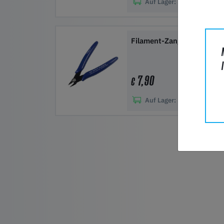
Auf Lager:
50+
In den Warenkorb
Filament-Zange
7,90
€
Auf Lager:
50+
In den Warenkorb