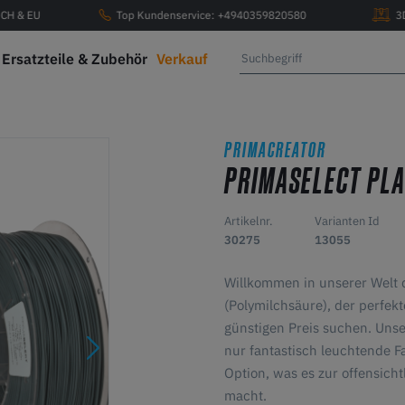
, CH & EU
Top Kundenservice: +4940359820580
3
Ersatzteile & Zubehör
Verkauf
PRIMACREATOR
PRIMASELECT PL
Artikelnr.
Varianten Id
30275
13055
Willkommen in unserer Welt
(Polymilchsäure), der perfekt
günstigen Preis suchen. Unse
nur fantastisch leuchtende F
Option, was es zur offensicht
macht.