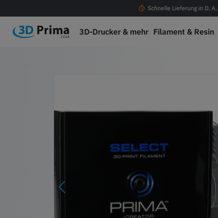
ostenloser Versand ab 100 € in D, A, CH & EU
Schnelle Lieferung in D, A
3D-Drucker & mehr
Filament & Resin