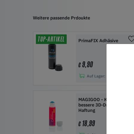
Weitere passende Prdoukte
TOP-ARTIKEL
PrimaFIX Adhäsive
9,90
€
Auf Lager:
50+
In den Warenkorb
MAGIGOO - Kleber für
bessere 3D-Druck-
Haftung
18,99
€