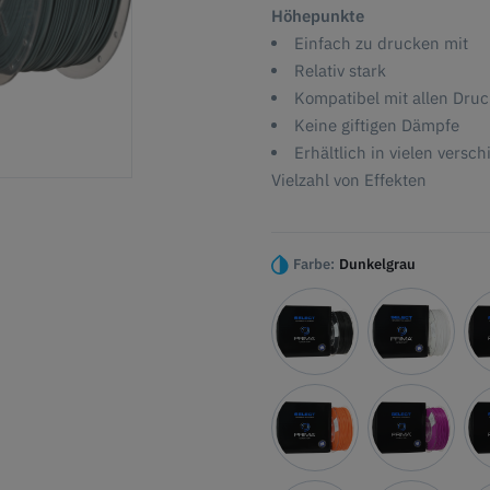
Höhepunkte
Einfach zu drucken mit
Relativ stark
Kompatibel mit allen Dru
Keine giftigen Dämpfe
Erhältlich in vielen vers
Vielzahl von Effekten
Farbe:
Dunkelgrau