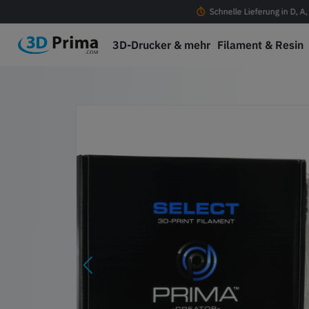
ostenloser Versand ab 100 € in D, A, CH & EU
Schnelle Lieferung in D, A
3D-Drucker & mehr
Filament & Resin