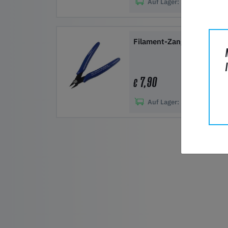
Auf Lager:
50+
In den Warenkorb
Filament-Zange
7,90
€
Auf Lager:
50+
In den Warenkorb