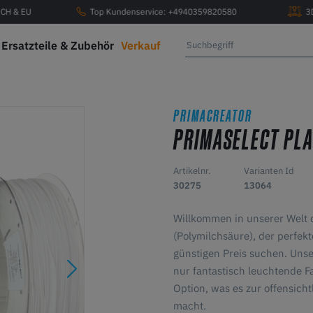
, CH & EU
Top Kundenservice: +4940359820580
3
Ersatzteile & Zubehör
Verkauf
PRIMACREATOR
PRIMASELECT PL
Artikelnr.
Varianten Id
30275
13064
Willkommen in unserer Welt
(Polymilchsäure), der perfekt
günstigen Preis suchen. Unse
nur fantastisch leuchtende F
Option, was es zur offensicht
macht.