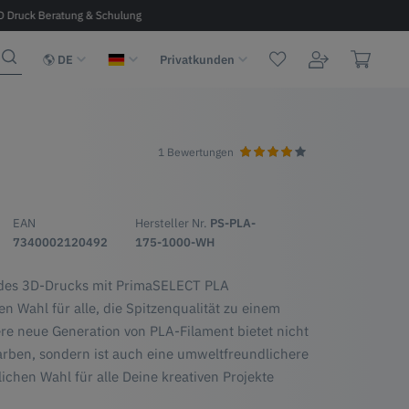
D Druck Beratung & Schulung
Kostenloser Versand ab 100 € in D, A, 
DE
Privatkunden
1 Bewertungen
A
EAN
Hersteller Nr.
PS-PLA-
7340002120492
175-1000-WH
 des 3D-Drucks mit PrimaSELECT PLA
en Wahl für alle, die Spitzenqualität zu einem
re neue Generation von PLA-Filament bietet nicht
arben, sondern ist auch eine umweltfreundlichere
lichen Wahl für alle Deine kreativen Projekte