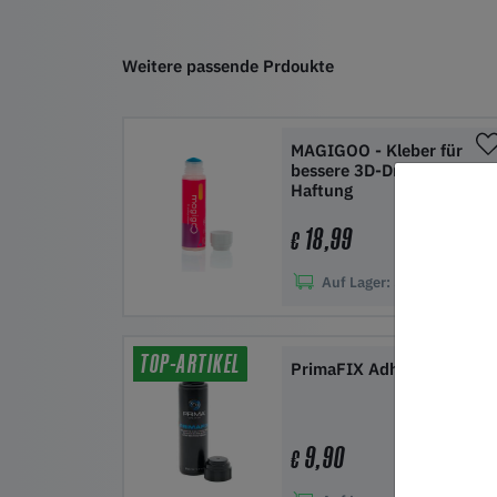
Weitere passende Prdoukte
MAGIGOO - Kleber für
bessere 3D-Druck-
Haftung
18,99
€
Auf Lager:
50+
In den Warenkorb
TOP-ARTIKEL
PrimaFIX Adhäsive
9,90
€