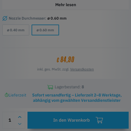
leistungsstärksten HotEnds aller Zeiten bietet.
Mehr lesen
Höhepunkte
60 % mehr Durchfluss im Vergleich zum Standard-Bambu-
Nozzle Durchmesser:
⌀ 0.60 mm
Heizgerät!
⌀ 0.40 mm
⌀ 0.60 mm
Drop-in Ersatz-HotEnd für Bambu X1 und P1 Serie
Kompatibilität Bambu Lab X1, X1C (X1 Carbon), P1S, und P1P
ObXidian Düse mit gehärteter Spitze
E3DLC-Beschichtung bietet zusätzliche Antihafteigenschaften
Offiziell genehmigtes & lizenziertes Bambu-Produkt
84,90
€
inkl. ges. MwSt. zzgl.
Versandkosten
Lagerbestand:
8
Lieferzeit
Sofort versandfertig – Lieferzeit 2–8 Werktage,
abhängig vom gewählten Versanddienstleister
In den Warenkorb