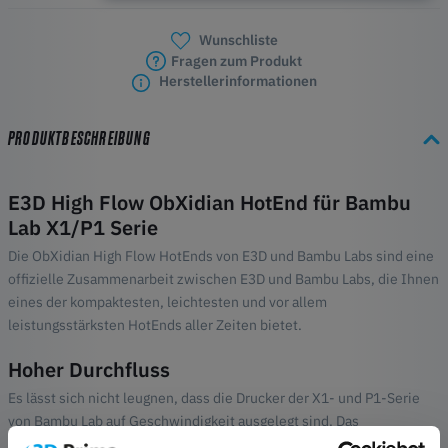
Wunschliste
Fragen zum Produkt
Herstellerinformationen
PRODUKTBESCHREIBUNG
E3D High Flow ObXidian HotEnd für Bambu
Lab X1/P1 Serie
Die ObXidian High Flow HotEnds von E3D und Bambu Labs sind eine
offizielle Zusammenarbeit zwischen E3D und Bambu Labs, die Ihnen
eines der kompaktesten, leichtesten und vor allem
leistungsstärksten HotEnds aller Zeiten bietet.
Hoher Durchfluss
Es lässt sich nicht leugnen, dass die Drucker der X1- und P1-Serie
von Bambu Lab auf Geschwindigkeit ausgelegt sind. Das
Bewegungssystem, so bemerkenswert es auch ist, hat jedoch noch