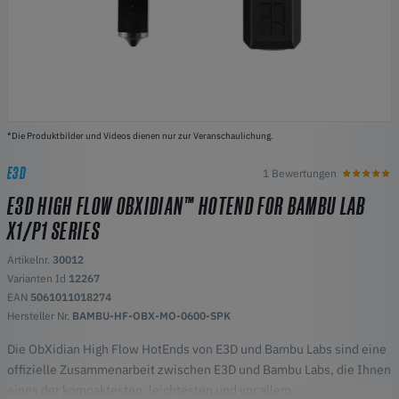
*Die Produktbilder und Videos dienen nur zur Veranschaulichung.
E3D
1 Bewertungen
E3D HIGH FLOW OBXIDIAN™ HOTEND FOR BAMBU LAB
X1/P1 SERIES
Artikelnr.
30012
Varianten Id
12267
EAN
5061011018274
Hersteller Nr.
BAMBU-HF-OBX-MO-0600-SPK
Die ObXidian High Flow HotEnds von E3D und Bambu Labs sind eine
offizielle Zusammenarbeit zwischen E3D und Bambu Labs, die Ihnen
eines der kompaktesten, leichtesten und vor allem