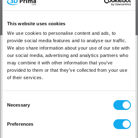
Spielraum, um noch besser zu werden. Hier kommt die E3D High
Flow Technologie ins Spiel. Mit unserer zum Patent angemeldeten
internen Düsengeometrie, die erstmals für den Revo High Flow
This website uses cookies
entwickelt wurde, ist es uns gelungen, die volumetrische
We use cookies to personalise content and ads, to
Durchflussrate des Hotends um 60 % zu erhöhen! Das bedeutet,
provide social media features and to analyse our traffic.
dass Sie eine zuverlässigere und gleichmäßigere Extrusion bei
We also share information about your use of our site with
gleichen Geschwindigkeiten erwarten können oder die
Volumenstromgrenze im Slicer erhöhen können, um die Fähigkeiten
our social media, advertising and analytics partners who
1. Sind Sie Geschäftskunde oder Privatkunde?
des Bewegungssystems voll auszuschöpfen.
may combine it with other information that you’ve
provided to them or that they’ve collected from your use
Geschäftskunde
Glatt und hart
of their services.
E3D hat die Düse und den Heizblock mit seiner E3DLC™-
Privatkunde
Beschichtung versehen, die für noch mehr Abriebfestigkeit bei all
Consent
deinem fasergefüllten Spaß sorgt und eine Antihaft-Schutzschicht
Necessary
bildet, um Kunststoffablagerungen an der Düse zu verhindern.
Selection
2. Sieht aus als wären Sie aus
USA
Keine Kompromisse
Preferences
Ja, weiter geht’s
All diese Neuerungen haben den gleichen Formfaktor wie Ihr
serienmäßiger Bambu; verwenden Sie einfach Ihren