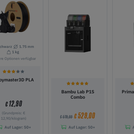
chwarz
1.75 mm
1 kg
ere Optionen verfügbar
pymaster3D PLA
Bambu Lab P1S
Prima
Combo
12,90
€
(Grundpreis: €
529,00
€
€ 579,00
12,90/kilogram)
Auf Lager:
50+
Auf Lager:
50+