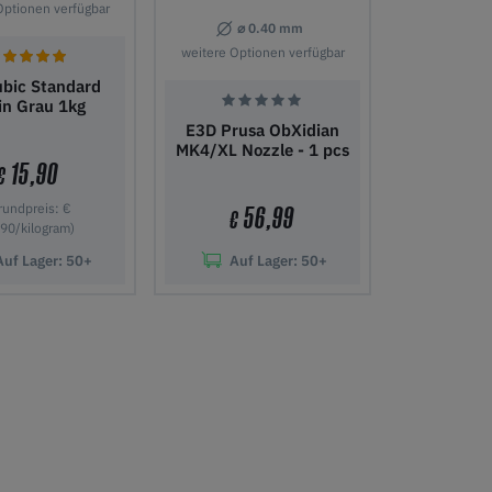
Optionen verfügbar
⌀ 0.40 mm
weitere Optionen verfügbar
bic Standard
in Grau 1kg
E3D Prusa ObXidian
MK4/XL Nozzle - 1 pcs
15,90
€
rundpreis: €
56,99
€
90/kilogram)
Auf Lager:
50+
Auf Lager:
50+
 Warenkorb
In den Warenkorb