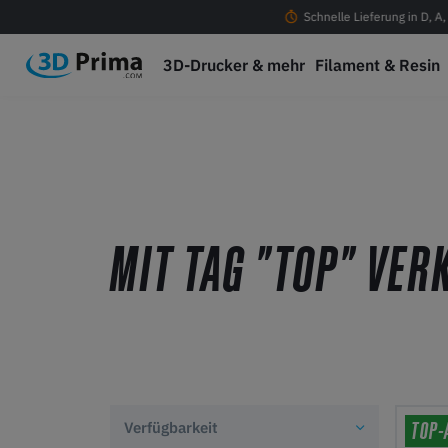
ostenloser Versand ab 100 € in D, A, CH & EU
Schnelle Lieferung in D, A
3D-Drucker & mehr
Filament & Resin
MIT TAG "TOP" VER
TOP-
Verfügbarkeit