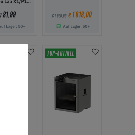
u Lab X1/P1
Series
81,99
1 818,00
€
€
€ 1 999,00
Auf Lager:
50+
Auf Lager:
50+
 Warenkorb
In den Warenkorb
TIKEL
TOP-ARTIKEL