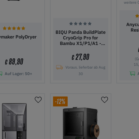
weitere 
Anycu
Res
BIQU Panda BuildPlate
ymaker PolyDryer
CryoGrip Pro for
Bambu X1/P1/A1 -
Glacier
27,90
€
(G
89,90
€
15,
Voraus. lieferbar ab Aug
Auf Lager:
50+
30
den Warenkorb
In den Warenkorb
In den
-12%