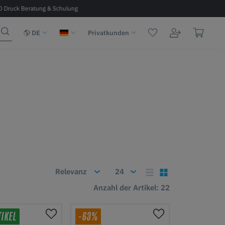
D Druck Beratung & Schulung
Kostenloser Versand ab 100 € in D, A, 
DE
Privatkunden
Anzahl der Artikel: 22
TIKEL
-63%