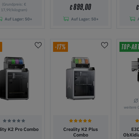
(Grundpreis: €
899,00
€
€
17,99/kilogram)
Auf Lager:
50+
Auf Lager:
50+
den Warenkorb
In den Warenkorb
In den
%
-17%
TOP-AR
weitere 
lity K2 Pro Combo
Creality K2 Plus
E3D
Combo
ObXidi