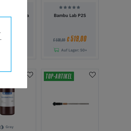
 Saturn 4 Ultra
Bambu Lab P2S
16K
519,00
519,00
€
€
€ 539,00
Auf Lager:
50+
Auf Lager:
50+
 Warenkorb
In den Warenkorb
TIKEL
TOP-ARTIKEL
Gray