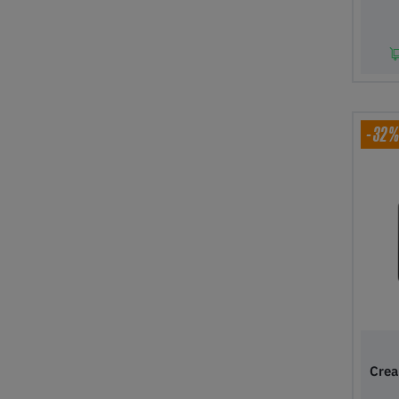
In 
-32
Crea