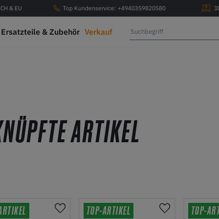
, CH & EU
Top Kundenservice: +4940359820580
3
Ersatzteile & Zubehör
Verkauf
KNÜPFTE ARTIKEL
ARTIKEL
TOP-ARTIKEL
TOP-AR