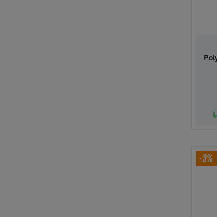
Pol
In 
-3%