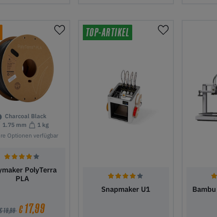
den Warenkorb
In den Warenkorb
In den
TOP-ARTIKEL
Charcoal Black
1.75 mm
1 kg
ere Optionen verfügbar
ymaker PolyTerra
PLA
Snapmaker U1
Bambu 
17,99
€
€ 19,99