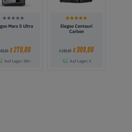
egoo Mars 5 Ultra
Elegoo Centauri
Carbon
279,00
309,00
€
€
289,00
€ 349,99
Auf Lager:
50+
Auf Lager:
1
den Warenkorb
In den Warenkorb