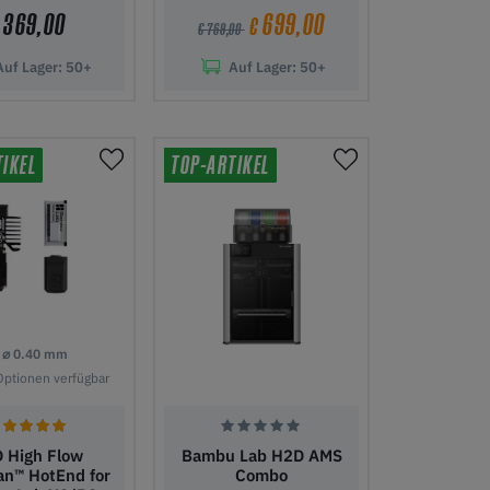
369,00
699,00
€
€ 769,00
Auf Lager:
50+
Auf Lager:
50+
 Warenkorb
In den Warenkorb
TIKEL
TOP-ARTIKEL
⌀ 0.40 mm
Optionen verfügbar
 High Flow
Bambu Lab H2D AMS
an™ HotEnd for
Combo