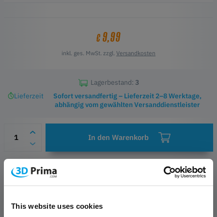
9,99
€
inkl. ges. MwSt. zzgl.
Versandkosten
Lagerbestand:
3
Lieferzeit
Sofort versandfertig – Lieferzeit 2–8 Werktage,
abhängig vom gewählten Versanddienstleister
In den Warenkorb
Wunschliste
Fragen zum Produkt
Herstellerinformationen
This website uses cookies