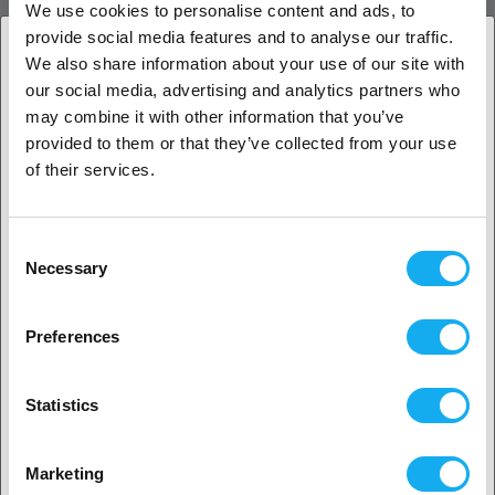
PRODUKTBESCHREIBUNG
We use cookies to personalise content and ads, to
provide social media features and to analyse our traffic.
We also share information about your use of our site with
our social media, advertising and analytics partners who
1. Sind Sie Geschäftskunde oder Privatkunde?
BEWERTUNGEN
may combine it with other information that you’ve
provided to them or that they’ve collected from your use
Geschäftskunde
of their services.
Privatkunde
Consent
Necessary
Selection
FRAGEN ZUM PRODUKT?
2. Sieht aus als wären Sie aus
USA
Preferences
Ja, weiter geht’s
Artikel
Statistics
Nein? Wählen Sie Ihr Land aus!
Marketing