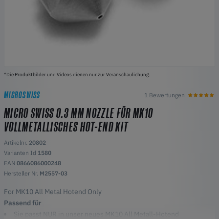
*Die Produktbilder und Videos dienen nur zur Veranschaulichung.
MICROSWISS
1 Bewertungen
MICRO SWISS 0.3 MM NOZZLE FÜR MK10
VOLLMETALLISCHES HOT-END KIT
Artikelnr.
20802
Varianten Id
1580
EAN
0866086000248
Hersteller Nr.
M2557-03
For MK10 All Metal Hotend Only
Passend für
Sie passt NUR in unser neues MK10 All Metall-Hotend