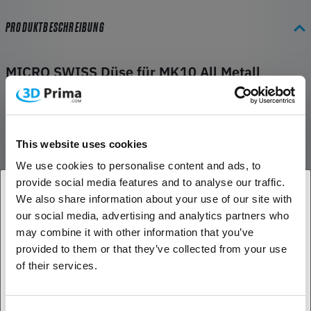
PRODUKTBESCHREIBUNG
MICRO SWISS Düse für MK10 All Metall
HOTEND KIT
Dies ist eine Micro Swiss MK10 All Metall Hotend Stil Düse, sie passt
NUR auf unser New MK10 All Metall Hotend. Diese Düse hat völlig
andere Innenabmessungen, um mit unserem Micro Swiss
This website uses cookies
Wärmesperrrohr zu arbeiten. Sie ist aus einem 360-Messing-
We use cookies to personalise content and ads, to
Grundmaterial gefertigt und mit einer TwinClad XT-Beschichtung
provide social media features and to analyse our traffic.
versehen. TwinClad XT ist eine Nickel-Verbundbeschichtung, die für
We also share information about your use of our site with
sehr geringe Reibung entwickelt wurde. Sie bietet einen der
our social media, advertising and analytics partners who
1. Sind Sie Geschäftskunde oder Privatkunde?
niedrigsten Reibungskoeffizienten, besser als Nickel mit PTFE-
may combine it with other information that you’ve
Codierung. Diese Beschichtung ist außerdem sehr hart und
provided to them or that they’ve collected from your use
abriebfest. Wenn Du mit abrasiven Filamenten wie Kohlefaser,
Geschäftskunde
of their services.
Aluminaten oder metallgefüllten Filamenten arbeitest, wird dies die
Lebensdauer deiner Düse erheblich verbessern.
Privatkunde