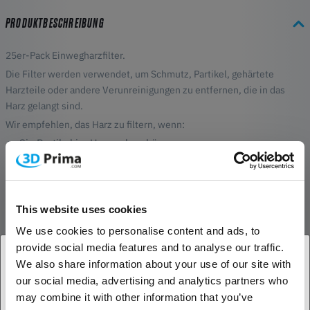
PRODUKTBESCHREIBUNG
25er-Pack Einwegharzfilter.
Die Filter werden verwendet, um Schmutz, Partikel, gehärtete
Harzteile oder andere Verunreinigungen zu entfernen, die in das
Harz gelangt sind.
Wir empfehlen, das Harz zu filtern, wenn:
Sie Partikel im Harz sehen können.
Sie einen Fehldruck oder einen teilweise fehlgeschlagenen
Druck hatten, der gehärtete Harzteile im Tank hinterlassen
haben könnte.
Sie Harz zur Aufbewahrung und späteren Verwendung
This website uses cookies
zurück in die Flasche gießen.
We use cookies to personalise content and ads, to
Das Harz längere Zeit unbenutzt im Tank gestanden hat.
provide social media features and to analyse our traffic.
Sie den Harztank wechseln.
We also share information about your use of our site with
BEWERTUNGEN
our social media, advertising and analytics partners who
1. Sind Sie Geschäftskunde oder Privatkunde?
may combine it with other information that you’ve