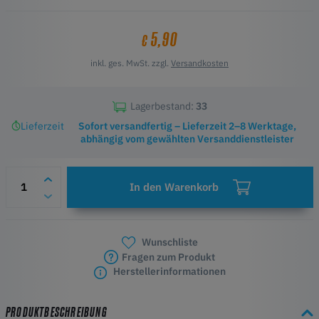
Wichtige Merkmale
0,4 mm Messingdüse für BIQU B1
5,90
€
UM2-kompatibles Gewinde
Präzise Filamentextrusion
inkl. ges. MwSt. zzgl.
Versandkosten
Einfacher Austausch
Hochwertiges Originalzubehör
Lagerbestand:
33
Lieferzeit
Sofort versandfertig – Lieferzeit 2–8 Werktage,
abhängig vom gewählten Versanddienstleister
In den Warenkorb
Wunschliste
Fragen zum Produkt
Herstellerinformationen
PRODUKTBESCHREIBUNG