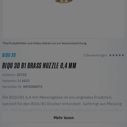
*Die Produktbilder und Videos dienen nur zur Veranschaulichung.
BIQU 3D
0 Bewertungen
BIQU 3D B1 BRASS NOZZLE 0,4 MM
Artikelnr.
25723
Varianten Id
6821
Hersteller Nr.
WPZ000075
Die BIQU B1 0,4 mm Messingdüse ist ein originales Ersatzteil,
speziell für den BIQU B1 Drucker entwickelt. Gefertigt aus Messing
mit UM2-kompatiblem Gewinde, sorgt sie für präzisen Filamentfluss
und verlässliche 3D-Druckqualität.
Mehr lesen