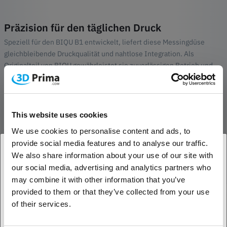
Präzision für den täglichen Druck
Speziell für den BIQU B1 entwickelt, liefert diese Messingdüse
gleichbleibende Druckqualität und nahtlose Integration. Als
Originalteil von BIQU gewährleistet sie zuverlässigen Betrieb und
unkomplizierten Austausch.
TECHNISCHE DATEN
This website uses cookies
BEWERTUNGEN
We use cookies to personalise content and ads, to
provide social media features and to analyse our traffic.
We also share information about your use of our site with
our social media, advertising and analytics partners who
1. Sind Sie Geschäftskunde oder Privatkunde?
Weitere passende Prdoukte
may combine it with other information that you’ve
TOP-ARTIKEL
provided to them or that they’ve collected from your use
Geschäftskunde
of their services.
Privatkunde