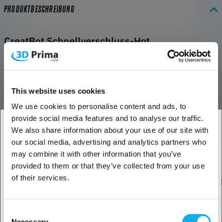
PRODUKTBESCHREIBUNG
CreatBot Schnellverschluss-Hot
Schnellverschluss-Hot End für CreatBot F1000. Ausgestattet mit
einem 260°C Hotend.
BEWERTUNGEN
This website uses cookies
We use cookies to personalise content and ads, to
provide social media features and to analyse our traffic.
We also share information about your use of our site with
Weitere passende Prdoukte
our social media, advertising and analytics partners who
1. Sind Sie Geschäftskunde oder Privatkunde?
may combine it with other information that you’ve
provided to them or that they’ve collected from your use
Geschäftskunde
of their services.
Privatkunde
Consent
Necessary