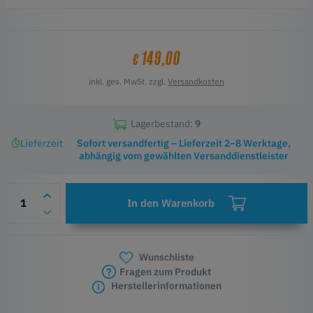
Passt auf die linke und rechte Seite
Ausgestattet mit einem 260°C Hotend
Kann mit einem 420°C Hotend verwendet werden (separat
149,00
€
erhältlich)
inkl. ges. MwSt. zzgl.
Versandkosten
Lagerbestand:
9
Lieferzeit
Sofort versandfertig – Lieferzeit 2–8 Werktage,
abhängig vom gewählten Versanddienstleister
In den Warenkorb
Wunschliste
Fragen zum Produkt
Herstellerinformationen