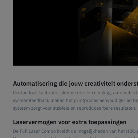
Automatisering die jouw creativiteit onders
Contactloze kalibratie, slimme nozzle-reiniging, automatisc
systeemfeedback maken het printproces eenvoudiger en be
systeem zorgt voor stabiele en reproduceerbare resultaten.
Laservermogen voor extra toepassingen
De Full Laser Combo breidt de mogelijkheden van het H2C-