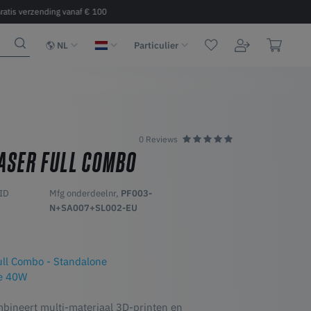
ratis verzending vanaf € 100
Snelle levering 2 - 6 dagen binnen 
NL
Particulier
0 Reviews
ASER FULL COMBO
-ID
Mfg onderdeelnr,
PF003-
N+SA007+SL002-EU
ll Combo - Standalone
e 40W
bineert multi-materiaal 3D-printen en