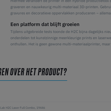
Hiermee verandert de printer in een hybride productietool di
graveren en nauwkeurig multi-materiaal 3D-printen. Gebrui
gravures en decoratieve oppervlakken produceren – allema
Een platform dat blijft groeien
Tijdens uitgebreide tests toonde de H2C bijna dagelijks ni
onderdelen tot kunstzinnige meerkleurige prints en laserwe
onthullen. Het is geen gewone multi-materiaalprinter, maar
GEN OVER HET PRODUCT?