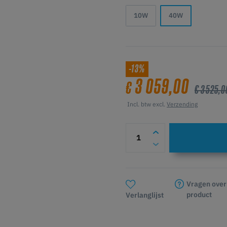
10W
40W
-13%
3 059,00
€
€ 3 525,0
Incl. btw excl.
Verzending
Vragen over
product
Verlanglijst