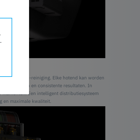
ies
n zonder nozzle-reiniging. Elke hotend kan worden
ne overgangen en consistente resultaten. In
filamenten. Een intelligent distributiesysteem
g en maximale kwaliteit.