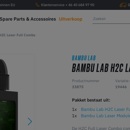
 binnen EU
Klantenservice + 46 40 684 97 90
G
Spare Parts & Accessoires
Uitverkoop
H2C Laser Full Combo
BAMBU LAB
BAMBU LAB H2C L
Productnummer
Variatie
33875
19446
Pakket bestaat uit:
1x
Bambu Lab H2C Laser Fu
1x
Bambu Lab Laser Modul
De H2C Full Laser Combo com