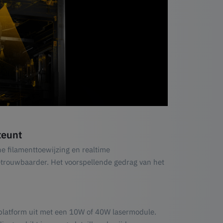
teunt
he filamenttoewijzing en realtime
trouwbaarder. Het voorspellende gedrag van het
platform uit met een 10W of 40W lasermodule.