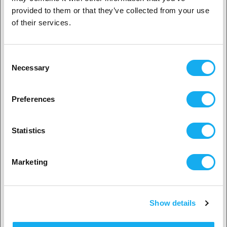
provided to them or that they’ve collected from your use
Zakelijke klant
of their services.
Particuliere klant
Consent
Necessary
Selection
2. Het lijkt erop dat je uit
USA komt
Preferences
Ja, ga verder
Statistics
Nee? Kies je land!
Marketing
Show details
Land accepteren