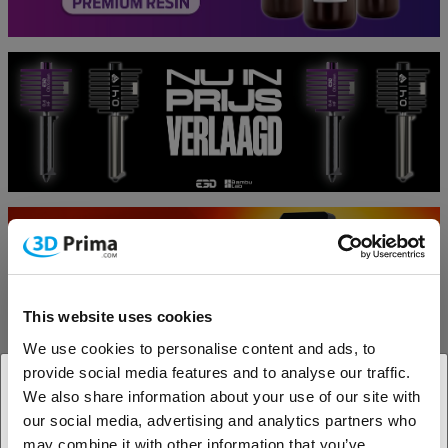
This website uses cookies
We use cookies to personalise content and ads, to
provide social media features and to analyse our traffic.
We also share information about your use of our site with
our social media, advertising and analytics partners who
1. Ben je een zakelijke of een particuliere klant?
may combine it with other information that you’ve