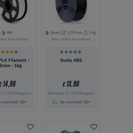
Wit
Zwart
1.75 mm
1 kg
ties beschikbaar
Meer opties beschikbaar
PLA Filament -
Sunlu ABS
75mm - 1kg
14,90
13,90
€
€
s: € 14,90/kilogram)
(Basisprijs: € 13,90/kilogram)
p voorraad:
50+
Op voorraad:
50+
nkelwagen
In winkelwagen