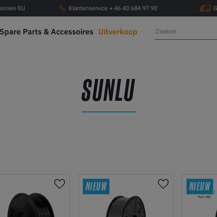
 binnen EU
Klantenservice + 46 40 684 97 90
G
Spare Parts & Accessoires
Uitverkoop
SUNLU
NIEUW
NIEUW