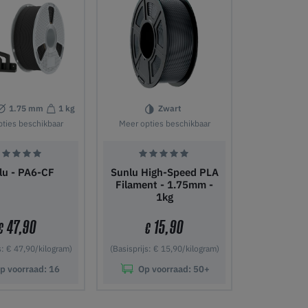
1.75 mm
1 kg
Zwart
ties beschikbaar
Meer opties beschikbaar
lu - PA6-CF
Sunlu High-Speed PLA
Filament - 1.75mm -
1kg
47,90
15,90
€
€
s: € 47,90/kilogram)
(Basisprijs: € 15,90/kilogram)
p voorraad:
16
Op voorraad:
50+