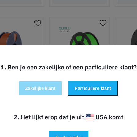
 winkelwagen
In winkelwagen
In wi
1. Ben je een zakelijke of een particuliere klant?
Sunny Orange
Groen
Zwart
r opties beschikbaar
Meer opties beschikbaar
Meer op
Zakelijke klant
Particuliere klant
u PETG Filament -
Sunlu PETG Filament -
Inslo
1.75mm - 1kg
1.75mm - 1kg
2. Het lijkt erop dat je uit
USA komt
14,90
14,90
€
€