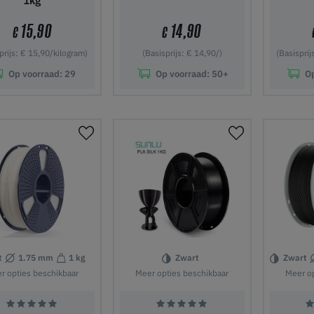
1kg
15,90
14,90
€
€
prijs: € 15,90/kilogram)
(Basisprijs: € 14,90/)
(Basisprij
Op voorraad:
29
Op voorraad:
50+
O
 winkelwagen
In winkelwagen
In wi
t
1.75 mm
1 kg
Zwart
Zwart
r opties beschikbaar
Meer opties beschikbaar
Meer op