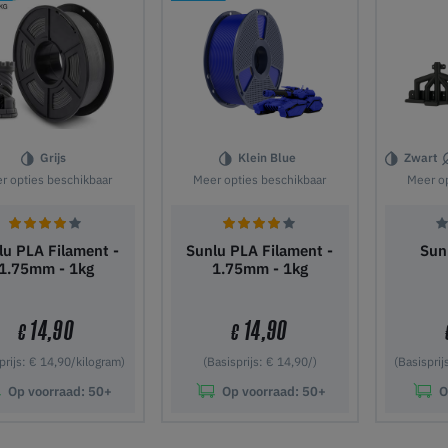
Grijs
Klein Blue
Zwart
r opties beschikbaar
Meer opties beschikbaar
Meer op
lu PLA Filament -
Sunlu PLA Filament -
Sun
1.75mm - 1kg
1.75mm - 1kg
14,90
14,90
€
€
prijs: € 14,90/kilogram)
(Basisprijs: € 14,90/)
(Basisprij
Op voorraad:
50+
Op voorraad:
50+
O