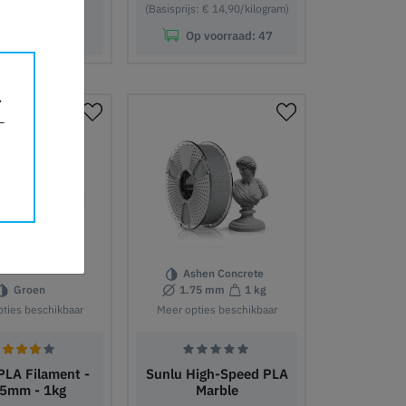
prijs: € 20,90/)
(Basisprijs: € 14,90/kilogram)
p voorraad:
12
Op voorraad:
47
nkelwagen
In winkelwagen
Ashen Concrete
Groen
1.75 mm
1 kg
ties beschikbaar
Meer opties beschikbaar
PLA Filament -
Sunlu High-Speed PLA
75mm - 1kg
Marble