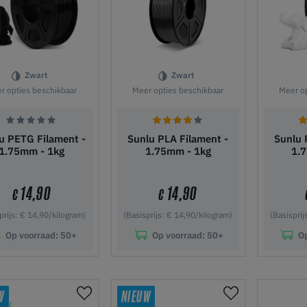
Zwart
Zwart
r opties beschikbaar
Meer opties beschikbaar
Meer op
u PETG Filament -
Sunlu PLA Filament -
Sunlu 
1.75mm - 1kg
1.75mm - 1kg
1.
14,90
14,90
€
€
prijs: € 14,90/kilogram)
(Basisprijs: € 14,90/kilogram)
(Basisprij
Op voorraad:
50+
Op voorraad:
50+
O
 winkelwagen
In winkelwagen
In wi
W
NIEUW