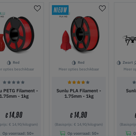
 winkelwagen
In winkelwagen
In wi
NIEUW
Red
Red
Zwart
r opties beschikbaar
Meer opties beschikbaar
Meer op
u PETG Filament -
Sunlu PLA Filament -
Sunl
1.75mm - 1kg
1.75mm - 1kg
14,90
14,90
€
€
prijs: € 14,90/kilogram)
(Basisprijs: € 14,90/kilogram)
(Basisprij
Op voorraad:
50+
Op voorraad:
50+
O