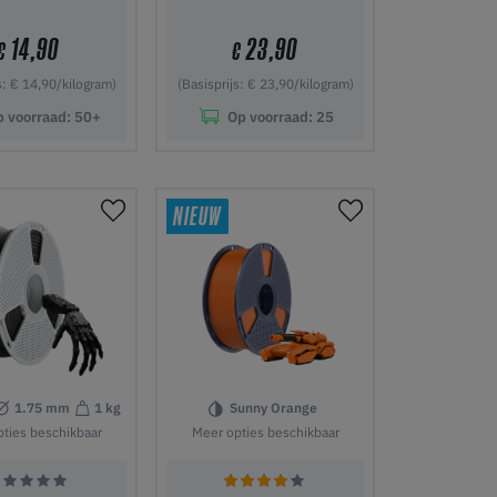
14,90
23,90
€
€
s: € 14,90/kilogram)
(Basisprijs: € 23,90/kilogram)
p voorraad:
50+
Op voorraad:
25
nkelwagen
In winkelwagen
NIEUW
1.75 mm
1 kg
Sunny Orange
ties beschikbaar
Meer opties beschikbaar