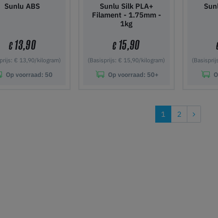
Sunlu ABS
Sunlu Silk PLA+
Sunl
Filament - 1.75mm -
1kg
13,90
15,90
€
€
prijs: € 13,90/kilogram)
(Basisprijs: € 15,90/kilogram)
(Basisprij
Op voorraad:
50
Op voorraad:
50+
O
 winkelwagen
In winkelwagen
In wi
1
2