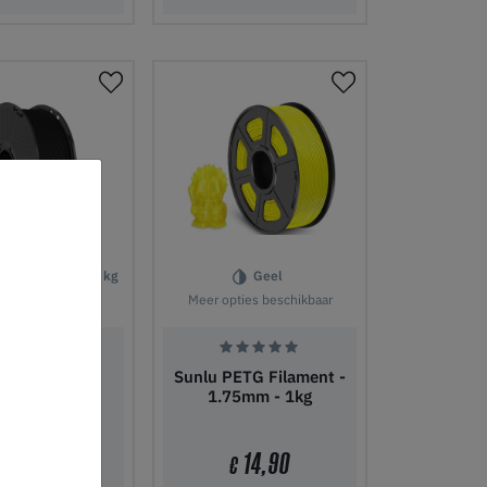
nkelwagen
In winkelwagen
1.75 mm
1 kg
Geel
ties beschikbaar
Meer opties beschikbaar
gic PETG Pro
Sunlu PETG Filament -
1.75mm - 1kg
20,90
14,90
€
€