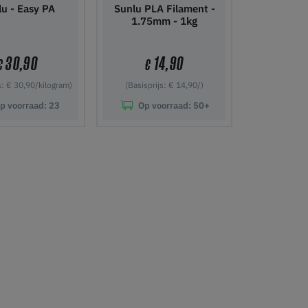
u - Easy PA
Sunlu PLA Filament -
1.75mm - 1kg
30,90
14,90
€
€
s: € 30,90/kilogram)
(Basisprijs: € 14,90/)
p voorraad:
23
Op voorraad:
50+
nkelwagen
In winkelwagen