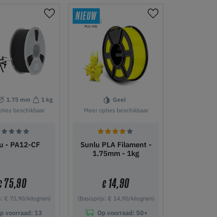
nkelwagen
In winkelwagen
NIEUW
1.75 mm
1 kg
Geel
ties beschikbaar
Meer opties beschikbaar
u - PA12-CF
Sunlu PLA Filament -
1.75mm - 1kg
75,90
14,90
€
€
s: € 75,90/kilogram)
(Basisprijs: € 14,90/kilogram)
p voorraad:
13
Op voorraad:
50+