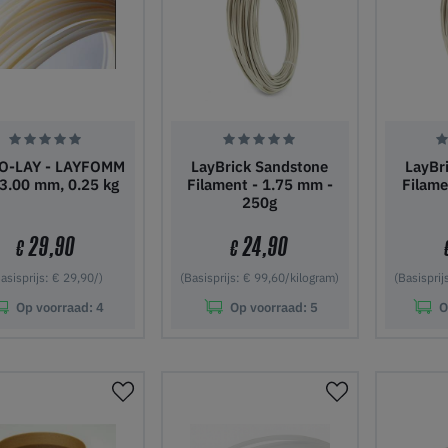
O-LAY - LAYFOMM
LayBrick Sandstone
LayBr
 3.00 mm, 0.25 kg
Filament - 1.75 mm -
Filame
250g
29,90
24,90
€
€
asisprijs: € 29,90/)
(Basisprijs: € 99,60/kilogram)
(Basisprij
Op voorraad:
4
Op voorraad:
5
O
 winkelwagen
In winkelwagen
In wi