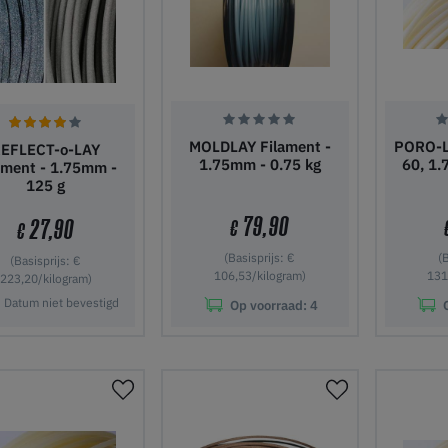
MOLDLAY Filament -
PORO-L
EFLECT-o-LAY
1.75mm - 0.75 kg
60, 1.
ament - 1.75mm -
125 g
79,90
27,90
€
€
(Basisprijs: €
(
(Basisprijs: €
106,53/kilogram)
131
223,20/kilogram)
Datum niet bevestigd
Op voorraad:
4
 winkelwagen
In winkelwagen
In wi