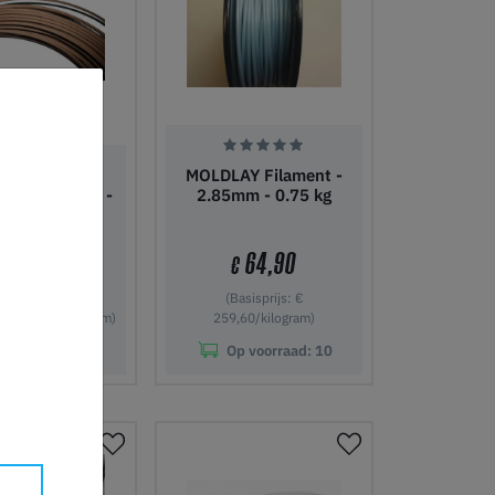
MOLDLAY Filament -
-d3 Filament -
2.85mm - 0.75 kg
mm - 0,25kg
64,90
€
24,90
€
(Basisprijs: €
s: € 99,60/kilogram)
259,60/kilogram)
p voorraad:
11
Op voorraad:
10
nkelwagen
In winkelwagen