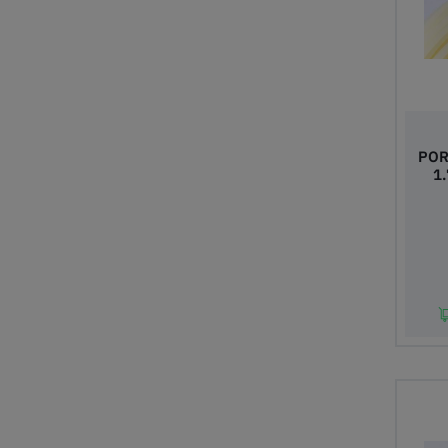
POR
1
In