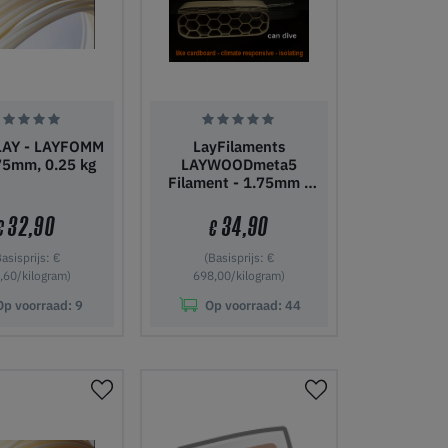
AY - LAYFOMM
LayFilaments
75mm, 0.25 kg
LAYWOODmeta5
Filament - 1.75mm -
250 g
32,90
34,90
€
€
Basisprijs: €
(Basisprijs: €
,60/kilogram)
698,00/kilogram)
Op voorraad:
9
Op voorraad:
44
nkelwagen
In winkelwagen