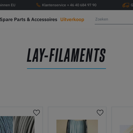
 binnen EU
Klantenservice + 46 40 684 97 90
G
Spare Parts & Accessoires
Uitverkoop
LAY-FILAMENTS