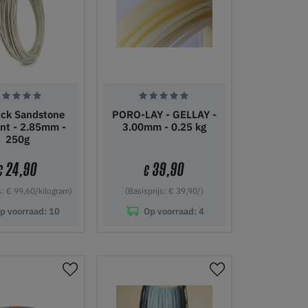
ick Sandstone
PORO-LAY - GELLAY -
nt - 2.85mm -
3.00mm - 0.25 kg
250g
24,90
39,90
€
€
s: € 99,60/kilogram)
(Basisprijs: € 39,90/)
p voorraad:
10
Op voorraad:
4
nkelwagen
In winkelwagen