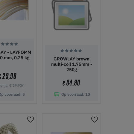
AY - LAYFOMM
00 mm, 0.25 kg
GROWLAY brown
multi-coil 1,75mm -
250g
29,90
€
34,90
€
prijs: € 29,90/)
Op voorraad:
5
Op voorraad:
10
nkelwagen
In winkelwagen