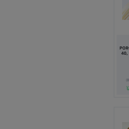
POR
40,
(B
In