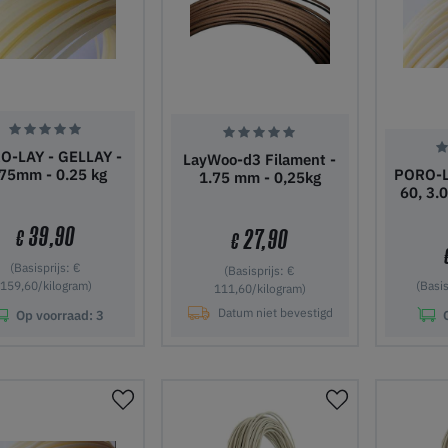
O-LAY - GELLAY -
LayWoo-d3 Filament -
.75mm - 0.25 kg
PORO-L
1.75 mm - 0,25kg
60, 3.
39,90
27,90
€
€
(Basisprijs: €
(Basisprijs: €
159,60/kilogram)
(Basis
111,60/kilogram)
Datum niet bevestigd
Op voorraad:
3
 winkelwagen
In winkelwagen
In wi