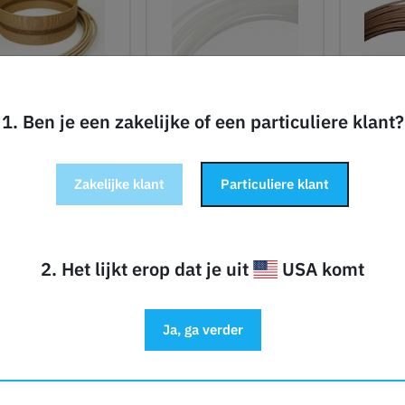
1. Ben je een zakelijke of een particuliere klant?
LayFilaments
LayFilaments
BendLay-2 Flex -
LayWoo
Laywood-Flex -
2.85mm - 0.25 kg
2.85
.85mm - 0,25 kg
Zakelijke klant
Particuliere klant
27,90
27,90
€
€
(Basisprijs: €
(Basisprijs: €
111,60/kilogram)
(Basisprij
111,60/kilogram)
2. Het lijkt erop dat je uit
USA komt
Datum niet bevestigd
Op voorraad:
6
O
Ja, ga verder
 winkelwagen
In winkelwagen
In wi