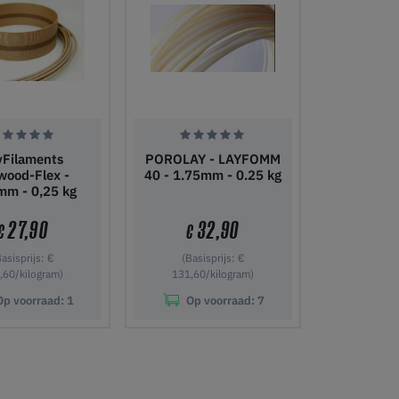
yFilaments
POROLAY - LAYFOMM
wood-Flex -
40 - 1.75mm - 0.25 kg
mm - 0,25 kg
27,90
32,90
€
€
Basisprijs: €
(Basisprijs: €
,60/kilogram)
131,60/kilogram)
Op voorraad:
1
Op voorraad:
7
nkelwagen
In winkelwagen