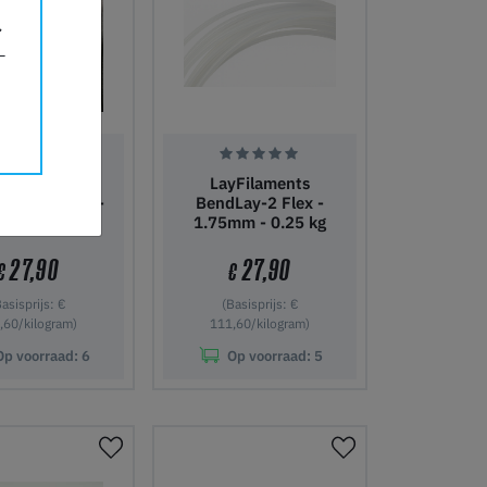
LECT-o-LAY
LayFilaments
nt - 2.85mm -
BendLay-2 Flex -
125 g
1.75mm - 0.25 kg
27,90
27,90
€
€
Basisprijs: €
(Basisprijs: €
,60/kilogram)
111,60/kilogram)
Op voorraad:
6
Op voorraad:
5
nkelwagen
In winkelwagen