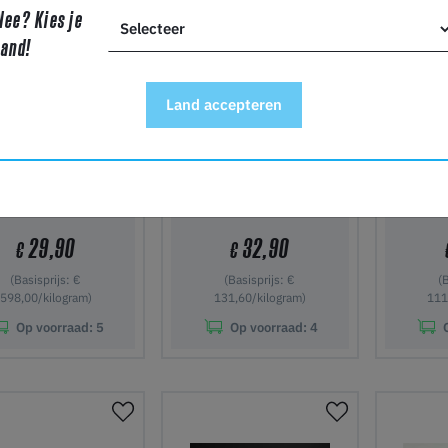
Nee? Kies je
land!
Land accepteren
LayFilaments
PORO-LAY - LAYFELT -
REF
AYWOODmeta5
1.75mm - 0.25 kg
Filame
ament - 2.85mm -
250 g
29,90
32,90
€
€
(Basisprijs: €
(Basisprijs: €
(
598,00/kilogram)
131,60/kilogram)
111
Op voorraad:
5
Op voorraad:
4
 winkelwagen
In winkelwagen
In wi