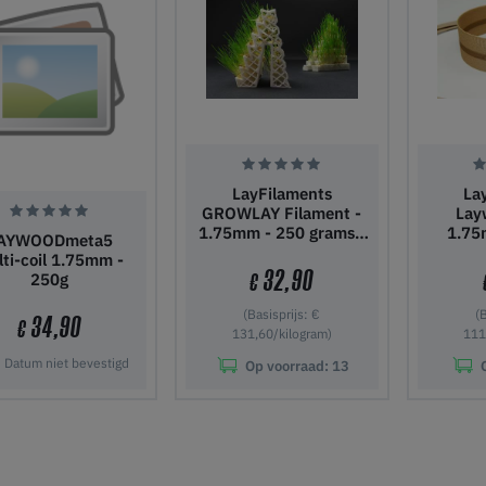
LayFilaments
La
GROWLAY Filament -
Lay
1.75mm - 250 grams -
1.75
AYWOODmeta5
Bruin
ti-coil 1.75mm -
32,90
250g
€
(Basisprijs: €
(
34,90
€
131,60/kilogram)
111
Datum niet bevestigd
Op voorraad:
13
 winkelwagen
In winkelwagen
In wi