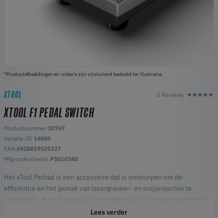
*Productafbeeldingen en -video's zijn uitsluitend bedoeld ter illustratie.
XTOOL
0 Reviews
XTOOL F1 PEDAL SWITCH
Productnummer
30767
Variatie-ID
14089
EAN
6928819525337
Mfg onderdeelnr,
P5010340
Het xTool Pedaal is een accessoire dat is ontworpen om de
efficientie en het gemak van lasergraveer- en snijprojecten te
verbeteren. Met dit pedaal kunnen gebruikers hun werk handsfree
starten of pauzeren, wat meer controle en precisie biedt. Het
Lees verder