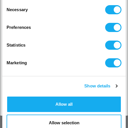
Consent
Necessary
Selection
2. Het lijkt erop dat je uit
USA komt
Preferences
Ja, ga verder
Statistics
Nee? Kies je land!
Marketing
Show details
Land accepteren
Allow all
Allow selection