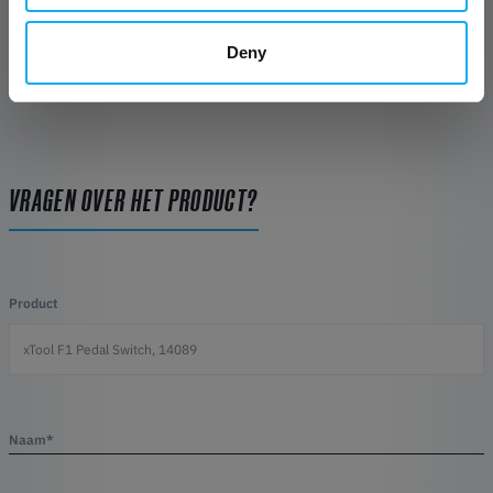
REVIEWS
Deny
VRAGEN OVER HET PRODUCT?
Product
Naam*