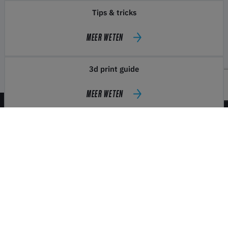
Tips & tricks
MEER WETEN
3d print guide
MEER WETEN
Contact
Winkel
Juridisch