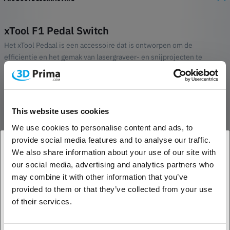
xTool F1 Pedal Switch
Het xTool Pedaal is een accessoire dat is ontworpen om de
efficientie en het gemak van lasergraveer- en snijprojecten te
verbeteren. Met dit pedaal kunnen gebruikers hun werk handsfree
starten of pauzeren, wat meer controle en precisie biedt. Het
ergonomische ontwerp zorgt voor gebruiksgemak en vermindert de
belasting tijdens lange werkuren. Door handsfree functionaliteit
This website uses cookies
mogelijk te maken, helpt het xTool pedaal de workflow te
We use cookies to personalise content and ads, to
stroomlijnen, waardoor het een waardevolle aanvulling is voor zowel
professionals als hobbyisten. Of het nu gaat om ingewikkelde
provide social media features and to analyse our traffic.
ontwerpen of massaproductie, het xTool pedaal optimaliseert het
We also share information about your use of our site with
lasergraveerproces en verbetert zowel de productiviteit als de
our social media, advertising and analytics partners who
1. Ben je een zakelijke of een particuliere klant?
gebruikerservaring.
may combine it with other information that you’ve
provided to them or that they’ve collected from your use
Zakelijke klant
Compatibele modellen
of their services.
xTool F1
Particuliere klant
xTool F1 Ultra