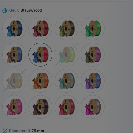
prints ontstaan die bij elke laag een harmonieuze mix van
tweekleurige schittering laten zien.
Kleur:
Blauw/rood
Hoogtepunten
Duo-Zijde Technologie
Zijdezachte textuur
Hoogwaardige PLA-basis
Precisie Detailing
Diameter:
1.75 mm