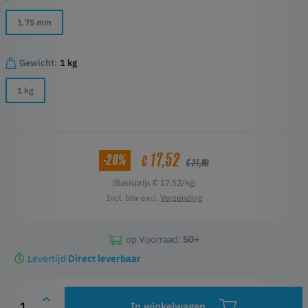
1.75 mm
Gewicht:
1 kg
1 kg
17,52
-20%
€
€ 21,90
(Basisprijs € 17,52/kg)
Incl. btw excl.
Verzending
op Voorraad:
50+
Levertijd
Direct leverbaar
In winkelwagen