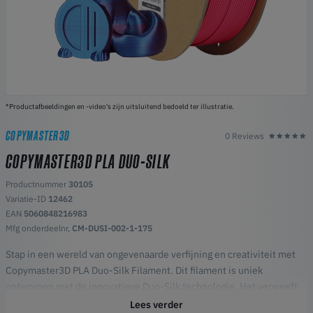
*Productafbeeldingen en -video's zijn uitsluitend bedoeld ter illustratie.
COPYMASTER3D
0 Reviews
COPYMASTER3D PLA DUO-SILK
Productnummer
30105
Variatie-ID
12462
EAN
5060848216983
Mfg onderdeelnr,
CM-DUSI-002-1-175
Stap in een wereld van ongevenaarde verfijning en creativiteit met
Copymaster3D PLA Duo-Silk Filament. Dit filament is uniek
ontworpen met de innovatieve Duo-Silk technologie. Het verweeft
naadloos twee complementaire kleuren in één streng, waardoor
Lees verder