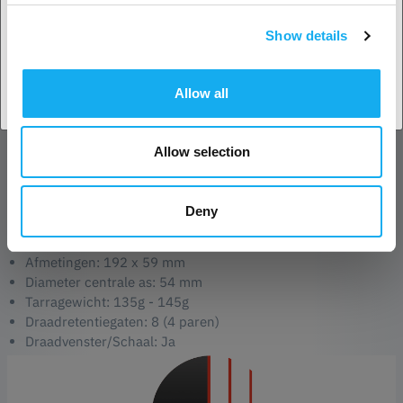
Duo-Silk Filament is een boeiende keuze voor educatieve
projecten. Verken de wereld van materialen, kleuren en
Show details
Land accepteren
ontwerp met de innovatieve tweekleurige zijde-afwerking.
Allow all
Verhoog jouw 3D-printervaring met Copymaster3D PLA Duo-Silk
Filament - waar technologie en creativiteit samenkomen om prints
te maken die echt buitengewoon zijn. Met naadloze tweekleurige
Allow selection
overgangen, luxueuze textuur en precisiedetaillering wordt elke laag
een meesterwerk. Kies Copymaster3D voor een printreis die dual-
tone elegantie herdefinieert!
Deny
Spoelinfo:
Afmetingen: 192 x 59 mm
Diameter centrale as: 54 mm
Tarragewicht: 135g - 145g
Draadretentiegaten: 8 (4 paren)
Draadvenster/Schaal: Ja