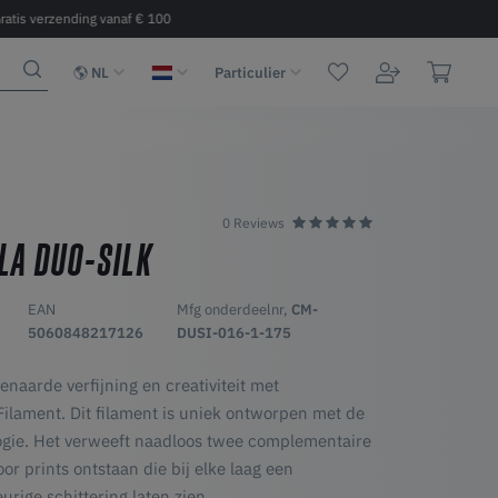
ratis verzending vanaf € 100
Snelle levering 2 - 6 dagen binnen 
NL
Particulier
0 Reviews
LA DUO-SILK
EAN
Mfg onderdeelnr,
CM-
5060848217126
DUSI-016-1-175
naarde verfijning en creativiteit met
lament. Dit filament is uniek ontworpen met de
ogie. Het verweeft naadloos twee complementaire
or prints ontstaan die bij elke laag een
rige schittering laten zien.