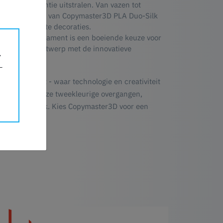
en die elegantie uitstralen. Van vazen tot
kleurige glans van Copymaster3D PLA Duo-Silk
van 3D-geprinte decoraties.
 ons Duo-Silk Filament is een boeiende keuze voor
 kleuren en ontwerp met de innovatieve
lk Filament - waar technologie en creativiteit
n. Met naadloze tweekleurige overgangen,
een meesterwerk. Kies Copymaster3D voor een