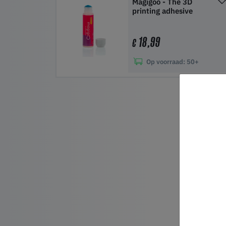
Magigoo - The 3D
printing adhesive
18,99
€
Op voorraad:
50+
In winkelwagen