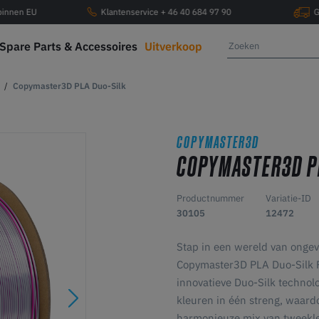
 binnen EU
Klantenservice + 46 40 684 97 90
G
Spare Parts & Accessoires
Uitverkoop
Copymaster3D PLA Duo-Silk
COPYMASTER3D
COPYMASTER3D P
Productnummer
Variatie-ID
30105
12472
Stap in een wereld van ongeve
Copymaster3D PLA Duo-Silk Fi
innovatieve Duo-Silk technol
kleuren in één streng, waardo
harmonieuze mix van tweekleu