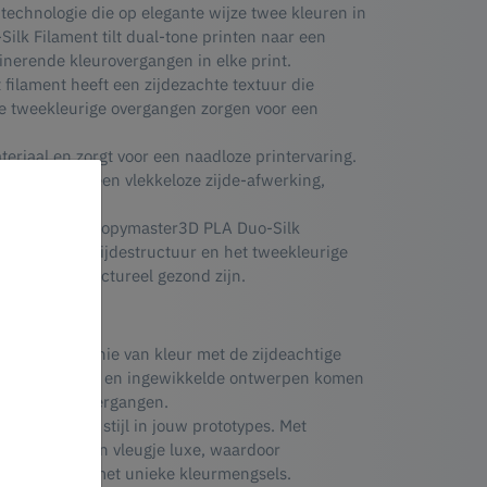
echnologie die op elegante wijze twee kleuren in
lk Filament tilt dual-tone printen naar een
inerende kleurovergangen in elke print.
t filament heeft een zijdezachte textuur die
oze tweekleurige overgangen zorgen voor een
eriaal en zorgt voor een naadloze printervaring.
 prints met een vlekkeloze zijde-afwerking,
uo-Silk.
,03 mm levert Copymaster3D PLA Duo-Silk
 lagen die de zijdestructuur en het tweekleurige
ffend als structureel gezond zijn.
m in een symfonie van kleur met de zijdeachtige
uren, modellen en ingewikkelde ontwerpen komen
weekleurige overgangen.
onaliteit en stijl in jouw prototypes. Met
maken met een vleugje luxe, waardoor
isueel opvallen met unieke kleurmengsels.