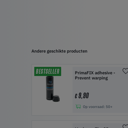
Andere geschikte producten
BESTSELLER
PrimaFIX adhesive -
Prevent warping
9,90
€
Op voorraad:
50+
In winkelwagen