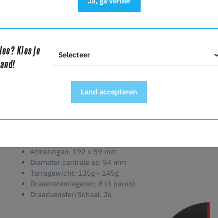
Ja, ga verder
Innovaties in huisdecoratie:
Creëer decoratieve voorwerp
ornamenten, de zijdezachte afwerking en naadloze twee
Filament verbeteren de esthetische aantrekkingskracht 
Educatieve uitmuntendheid:
Of je nu lesgeeft of leert,
educatieve projecten. Verken de wereld van materialen,
Nee? Kies je
tweekleurige zijde-afwerking.
land!
Verhoog jouw 3D-printervaring met Copymaster3D PLA Duo-Si
Land accepteren
samenkomen om prints te maken die echt buitengewoon zij
luxueuze textuur en precisiedetaillering wordt elke laag 
printreis die dual-tone elegantie herdefinieert!
Spoelinfo:
Afmetingen: 192 x 59 mm
Diameter centrale as: 54 mm
Tarragewicht: 135g - 145g
Draadretentiegaten: 8 (4 paren)
Draadvenster/Schaal: Ja