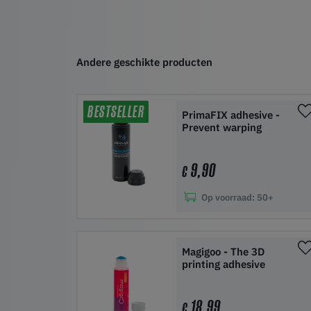
Andere geschikte producten
BESTSELLER
PrimaFIX adhesive -
Prevent warping
9,90
€
Op voorraad:
50+
In winkelwagen
Magigoo - The 3D
printing adhesive
18,99
€