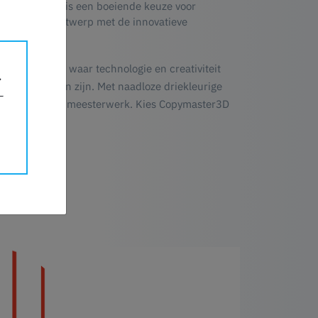
i-Silk Filament is een boeiende keuze voor
 kleuren en ontwerp met de innovatieve
k Filament - waar technologie en creativiteit
buitengewoon zijn. Met naadloze driekleurige
t elke laag een meesterwerk. Kies Copymaster3D