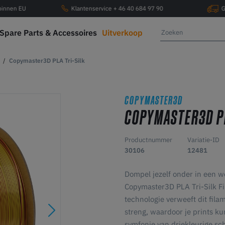
 binnen EU
Klantenservice + 46 40 684 97 90
G
Spare Parts & Accessoires
Uitverkoop
Copymaster3D PLA Tri-Silk
COPYMASTER3D
COPYMASTER3D PL
Productnummer
Variatie-ID
30106
12481
Dompel jezelf onder in een w
Copymaster3D PLA Tri-Silk Fi
technologie verweeft dit fila
streng, waardoor je prints ku
symfonie van driekleurige schi