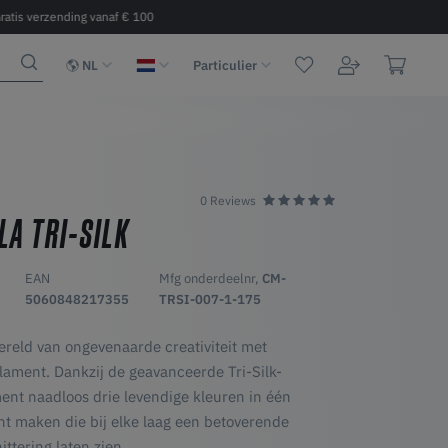
ratis verzending vanaf € 100
Snelle levering 2 - 6 dagen binnen 
NL
Particulier
0 Reviews
A TRI-SILK
EAN
Mfg onderdeelnr,
CM-
5060848217355
TRSI-007-1-175
ereld van ongevenaarde creativiteit met
lament. Dankzij de geavanceerde Tri-Silk-
ment naadloos drie levendige kleuren in één
nt maken die bij elke laag een betoverende
ttering laten zien.