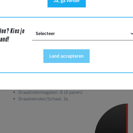
Ja, ga verder
Educatieve Innovaties:
Of je nu lesgeeft of leert, ons Tr
educatieve projecten. Verken de wereld van materialen,
driekleurige zijden afwerking.
Verhoog jouw 3D printervaring met Copymaster3D PLA Tri-Sil
Nee? Kies je
samenkomen om prints te produceren die niets minder dan 
land!
overgangen, luxueuze textuur en precisiedetaillering word
voor een printreis die elegantie herdefinieert!
Land accepteren
Spoelinfo:
Afmetingen: 192 x 59 mm
Diameter centrale as: 54 mm
Tarragewicht: 135g - 145g
Draadretentiegaten: 8 (4 paren)
Draadvenster/Schaal: Ja