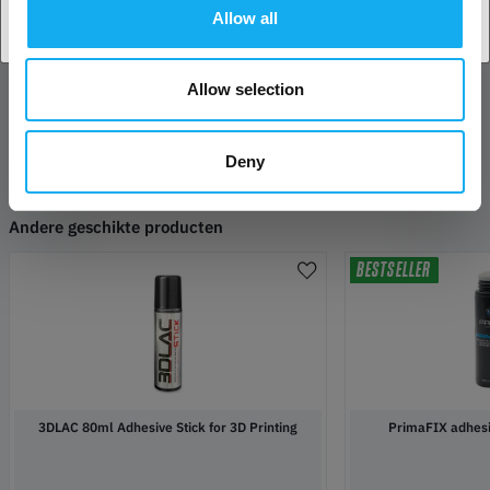
TECHNISCHE SPECIFICATIES
Allow all
REVIEWS
Allow selection
PDF
Deny
Andere geschikte producten
BESTSELLER
3DLAC 80ml Adhesive Stick for 3D Printing
PrimaFIX adhesi