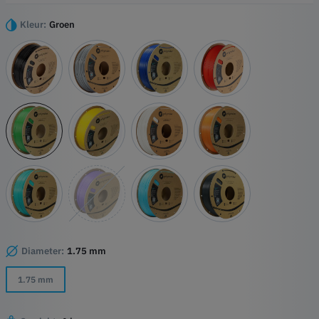
Hoogtepunten
Uitstekende afdrukkwaliteit
Kleur:
Groen
Grondstoffen van de hoogste kwaliteit
Minimale geur
Diameter:
1.75 mm
1.75 mm