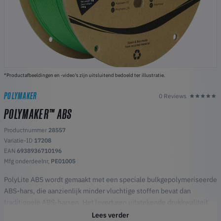
*Productafbeeldingen en -video's zijn uitsluitend bedoeld ter illustratie.
POLYMAKER
0 Reviews
POLYMAKER™ ABS
Productnummer
28557
Variatie-ID
17208
EAN
6938936710196
Mfg onderdeelnr,
PE01005
PolyLite ABS wordt gemaakt met een speciale bulkgepolymeriseerde
ABS-hars, die aanzienlijk minder vluchtige stoffen bevat dan
traditionele ABS-harsen. Het levert een uitstekende drukkwaliteit
met een minimale geur tijdens het drukken.
Lees verder