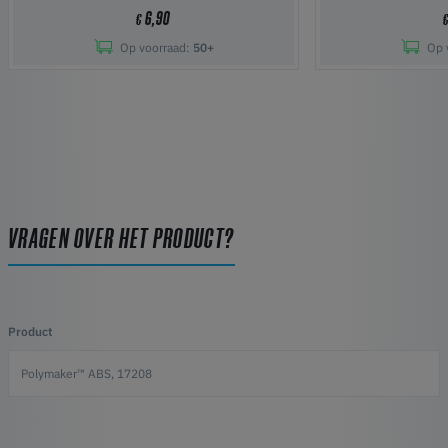
6,90
€
Op voorraad:
50+
Op 
VRAGEN OVER HET PRODUCT?
Product