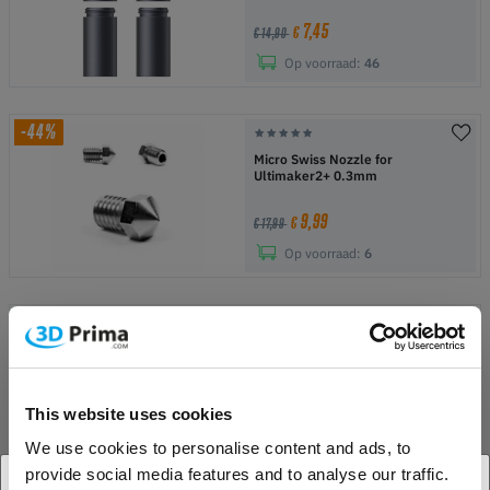
7,45
€
€ 14,90
Op voorraad:
46
-44%
Micro Swiss Nozzle for
Ultimaker2+ 0.3mm
9,99
€
€ 17,99
Op voorraad:
6
-33%
Micro Swiss Nozzle for
Ultimaker2+ 0.6mm
11,99
€
This website uses cookies
€ 17,99
Op voorraad:
1
We use cookies to personalise content and ads, to
provide social media features and to analyse our traffic.