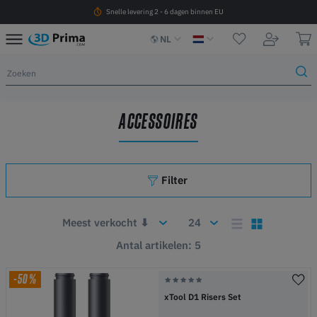
Snelle levering 2 - 6 dagen binnen EU
NL
ACCESSOIRES
Filter
Antal artikelen: 5
-50%
xTool D1 Risers Set