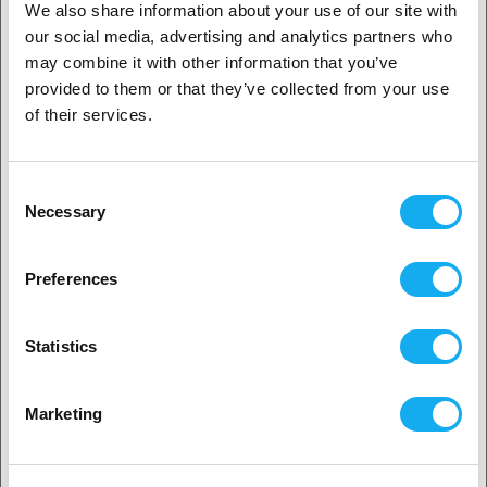
We also share information about your use of our site with
-30%
our social media, advertising and analytics partners who
1. Ben je een zakelijke of een particuliere klant?
Micro Swiss M2 Hardened High
may combine it with other information that you’ve
Speed Steel Nozzle RepRap - M6
Thread 1.75mm Filament -
provided to them or that they’ve collected from your use
Zakelijke klant
0.80mm
of their services.
17,43
€
€ 24,90
Particuliere klant
Op voorraad:
1
Consent
Necessary
Selection
-44%
2. Het lijkt erop dat je uit
USA komt
Micro Swiss Nozzle for
Preferences
Ultimaker2+ 0.8mm
Ja, ga verder
9,99
€
€ 17,99
Statistics
Op voorraad:
16
Nee? Kies je land!
Marketing