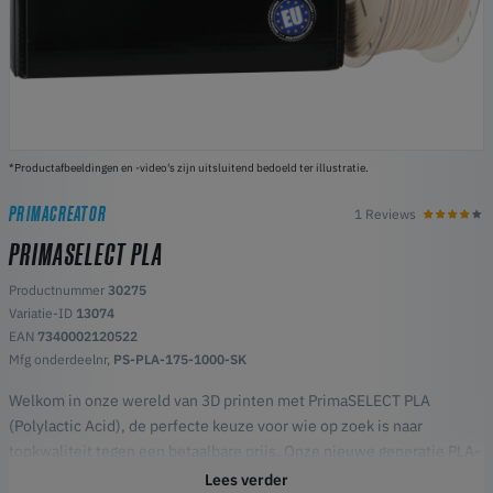
*Productafbeeldingen en -video's zijn uitsluitend bedoeld ter illustratie.
PRIMACREATOR
1 Reviews
PRIMASELECT PLA
Productnummer
30275
Variatie-ID
13074
EAN
7340002120522
Mfg onderdeelnr,
PS-PLA-175-1000-SK
Welkom in onze wereld van 3D printen met PrimaSELECT PLA
(Polylactic Acid), de perfecte keuze voor wie op zoek is naar
topkwaliteit tegen een betaalbare prijs. Onze nieuwe generatie PLA-
filament biedt niet alleen fantastisch levendige kleuren, maar is ook
Lees verder