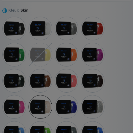
een milieuvriendelijkere optie, waardoor het de voor de hand
liggende keuze is voor al jouw creatieve projecten.
Kleur:
Skin
Hoogtepunten
Gemakkelijk om mee te printen
Relatief sterk
Compatibel met alle printers
Geen giftige dampen
Verkrijgbaar in veel verschillende levendige kleuren en een
verscheidenheid aan effecten