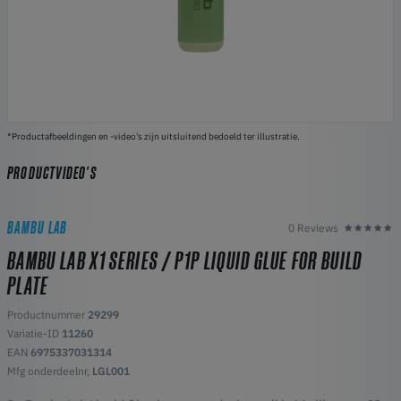
*Productafbeeldingen en -video's zijn uitsluitend bedoeld ter illustratie.
PRODUCTVIDEO'S
BAMBU LAB
0 Reviews
BAMBU LAB X1 SERIES / P1P LIQUID GLUE FOR BUILD
PLATE
Productnummer
29299
Variatie-ID
11260
EAN
6975337031314
Mfg onderdeelnr,
LGL001