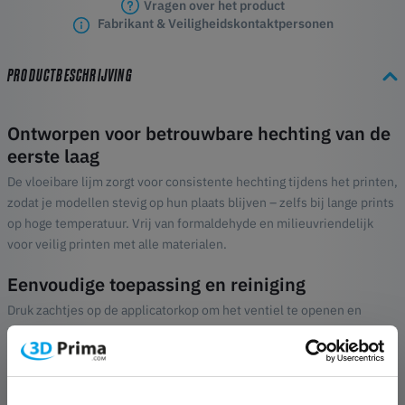
Vragen over het product
Fabrikant & Veiligheidskontaktpersonen
PRODUCTBESCHRIJVING
Ontworpen voor betrouwbare hechting van de
eerste laag
De vloeibare lijm zorgt voor consistente hechting tijdens het printen,
zodat je modellen stevig op hun plaats blijven – zelfs bij lange prints
op hoge temperatuur. Vrij van formaldehyde en milieuvriendelijk
voor veilig printen met alle materialen.
Eenvoudige toepassing en reiniging
Druk zachtjes op de applicatorkop om het ventiel te openen en
verdeel de lijm gelijkmatig over een schone, koele bouwplaat. Geen
klonten of strepen – enkel een dunne, gladde laag. Na het printen:
gewoon afspoelen of afnemen met water.