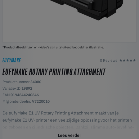
*Productafbeeldingen en -video's zijn uitsluitend bedoeld ter illustratie.
EUFYMAKE
0 Reviews
EUFYMAKE ROTARY PRINTING ATTACHMENT
Productnummer
34080
Variatie-ID
19892
EAN
0194644240646
Mfg onderdeelnr,
V7220010
De eufyMake E1 UV Rotary Printing Attachment maakt van je
eufyMake E1 UV-printer een veelzijdige oplossing voor het printen
op gebogen en cilindrische objecten. Dankzij slimme auto-leveling-
technologie wordt direct printen op mokken, tumblers, flessen en
Lees verder