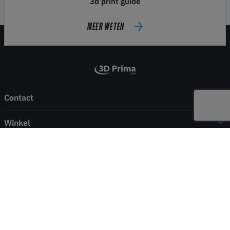
3d print guide
MEER WETEN
Contact
Winkel
Juridisch
Service
Betaling & verzending