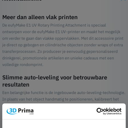
Meer dan alleen vlak printen
De eufyMake E1 UV Rotary Printing Attachment is speciaal
ontworpen voor de eufyMake E1 UV-printer en maakt het mogelijk
om verder te gaan dan vlakke oppervlakken. Met dit accessoire print
je direct op gebogen en cilindrische objecten zonder wraps of extra
transferprocessen. Zo produceer je eenvoudig gepersonaliseerd
drinkgerei, promotionele artikelen en unieke cadeaus met een
volledige rondomprint.
Slimme auto-leveling voor betrouwbare
resultaten
Een belangrijke functie is de ingebouwde auto-leveling-technologie.
In plaats van het object handmatig te positioneren, kalibreert het
systeem automatisch om tijdens het printen een constante afstand
te behouden. Dit verkort de insteltijd en zorgt voor een gelijkmatig
resultaat over het hele oppervlak.