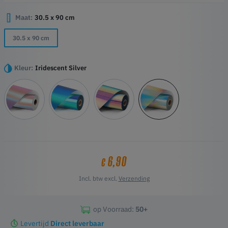
oppervlakken zoals glas, metaal en kunststof.
Maat:
30.5 x 90 cm
Belangrijkste kenmerken
30.5 x 90 cm
Opvallend holografisch effect
Duurzame permanente lijm
Gemakkelijk te snijden en te pellen
Kleur:
Iridescent Silver
Compatibel met alle gangbare snijplotters
Geschikt voor binnen- en buitengebruik
Perfect voor stickers, bekers, laptops, borden en meer
6,90
€
Incl. btw excl.
Verzending
op Voorraad:
50+
Levertijd
Direct leverbaar