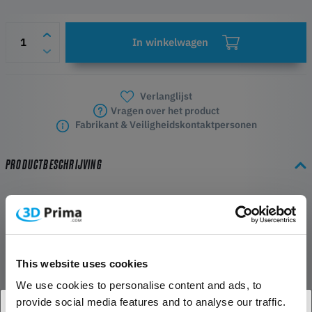
In winkelwagen
Verlanglijst
Vragen over het product
Fabrikant & Veiligheidskontaktpersonen
PRODUCTBESCHRIJVING
Schitterende holografische look
De folie creëert een iriserend oppervlak dat van kleur verandert
afhankelijk van de lichtinval. Ideaal voor opvallende ontwerpen op
drinkbekers, laptops of borden.
This website uses cookies
We use cookies to personalise content and ads, to
Betrouwbare hechting
provide social media features and to analyse our traffic.
De permanente lijmlaag zorgt voor langdurige bevestiging op gladde